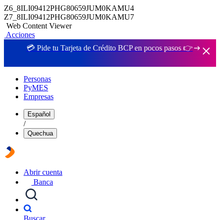
Z6_8ILI09412PHG80659JUM0KAMU4
Z7_8ILI09412PHG80659JUM0KAMU7
Web Content Viewer
Acciones
💳 Pide tu Tarjeta de Crédito BCP en pocos pasos 👉
Personas
PyMES
Empresas
Español
/
Quechua
Abrir cuenta
Banca
Buscar