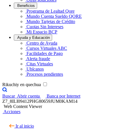
Beneficios
Programa de Lealtad Qore
Mundo Cuenta Sueldo QORE
Mundo Tarjetas de Crédito
Cuotas Sin Intereses
Mi Espacio BCP
Ayuda y Educación
Centro de Ayuda
Cursos Virtuales ABC
Facilidades de Pago
Alerta fraude
Citas Virtuales
Ubícanos
Procesos pendientes
Rikuchiy en quechua
Buscar
Abrir cuenta
Banca por Internet
Z7_8ILI09412PHG80659JUM0KAM14
Web Content Viewer
Acciones
Ir al inicio