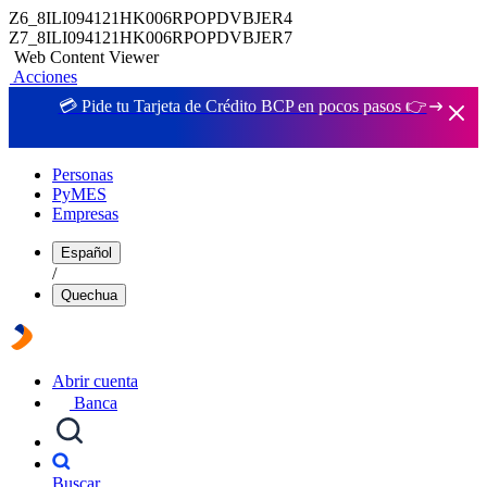
Z6_8ILI094121HK006RPOPDVBJER4
Z7_8ILI094121HK006RPOPDVBJER7
Web Content Viewer
Acciones
💳 Pide tu Tarjeta de Crédito BCP en pocos pasos 👉
Personas
PyMES
Empresas
Español
/
Quechua
Abrir cuenta
Banca
Buscar