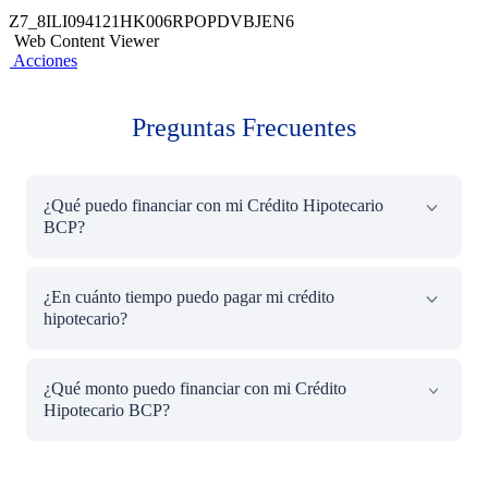
Z7_8ILI094121HK006RPOPDVBJEN6
Web Content Viewer
Acciones
Preguntas Frecuentes
¿Qué puedo financiar con mi Crédito Hipotecario
BCP?
El Crédito Hipotecario BCP te permite financiar la
¿En cuánto tiempo puedo pagar mi crédito
compra de una vivienda construida, vivienda en proyecto,
hipotecario?
casa de campo, casa de playa o un terreno. También
podrás hacer uso del crédito para ampliar o remodelar tu
actual vivienda.
El plazo máximo es de 25 años, pudiendo pagar cuotas
¿Qué monto puedo financiar con mi Crédito
dobles en julio y diciembre si así lo deseas.
Hipotecario BCP?
Puedes financiar desde S/ 32,000 (o USD 10,000) hasta