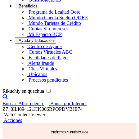
Beneficios
Programa de Lealtad Qore
Mundo Cuenta Sueldo QORE
Mundo Tarjetas de Crédito
Cuotas Sin Intereses
Mi Espacio BCP
Ayuda y Educación
Centro de Ayuda
Cursos Virtuales ABC
Facilidades de Pago
Alerta fraude
Citas Virtuales
Ubícanos
Procesos pendientes
Rikuchiy en quechua
Buscar
Abrir cuenta
Banca por Internet
Z7_8ILI094121HK006RPOPDVBJE74
Web Content Viewer
Acciones
CRÉDITOS Y PRÉSTAMOS