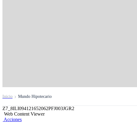
Mundo Hipotecario
Conoce más de tu Crédito Hipotecario y disfruta de su
Inicio
Mundo Hipotecario
Z7_8ILI094121652062PFJ003JGR2
Web Content Viewer
Acciones