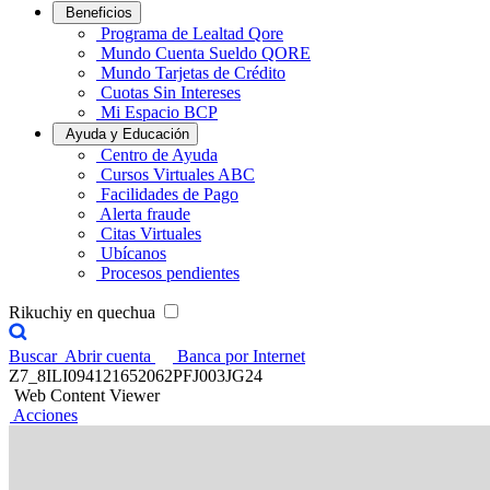
Beneficios
Programa de Lealtad Qore
Mundo Cuenta Sueldo QORE
Mundo Tarjetas de Crédito
Cuotas Sin Intereses
Mi Espacio BCP
Ayuda y Educación
Centro de Ayuda
Cursos Virtuales ABC
Facilidades de Pago
Alerta fraude
Citas Virtuales
Ubícanos
Procesos pendientes
Rikuchiy en quechua
Buscar
Abrir cuenta
Banca por Internet
Z7_8ILI094121652062PFJ003JG24
Web Content Viewer
Acciones