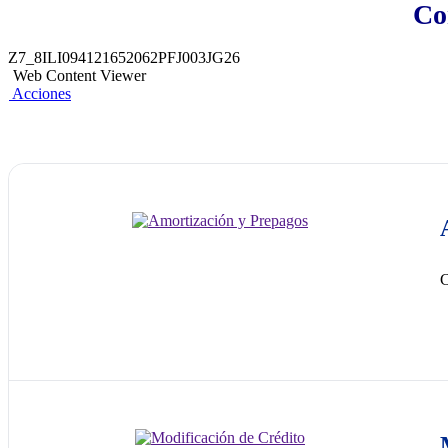
Co
Z7_8ILI094121652062PFJ003JG26
Web Content Viewer
Acciones
C