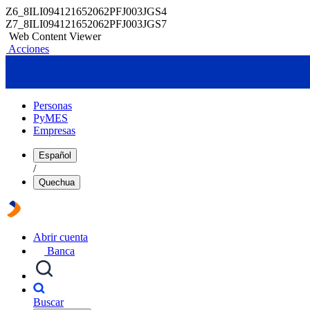
Z6_8ILI094121652062PFJ003JGS4
Z7_8ILI094121652062PFJ003JGS7
Web Content Viewer
Acciones
Personas
PyMES
Empresas
Español
/
Quechua
Abrir cuenta
Banca
Buscar