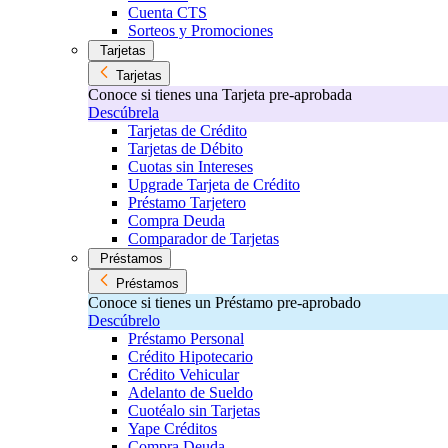
Cuenta CTS
Sorteos y Promociones
Tarjetas
Tarjetas
Conoce si tienes una Tarjeta pre-aprobada
Descúbrela
Tarjetas de Crédito
Tarjetas de Débito
Cuotas sin Intereses
Upgrade Tarjeta de Crédito
Préstamo Tarjetero
Compra Deuda
Comparador de Tarjetas
Préstamos
Préstamos
Conoce si tienes un Préstamo pre-aprobado
Descúbrelo
Préstamo Personal
Crédito Hipotecario
Crédito Vehicular
Adelanto de Sueldo
Cuotéalo sin Tarjetas
Yape Créditos
Compra Deuda