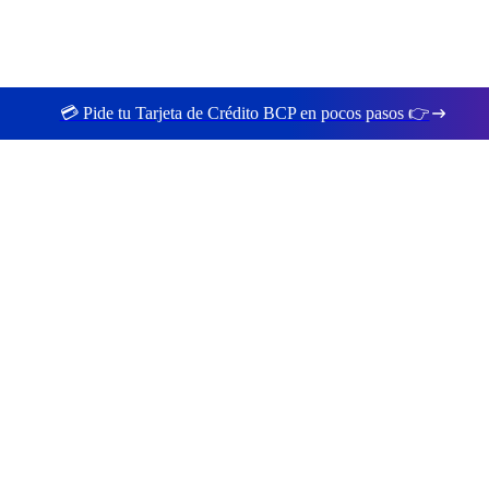
💳 Pide tu Tarjeta de Crédito BCP en pocos pasos 👉