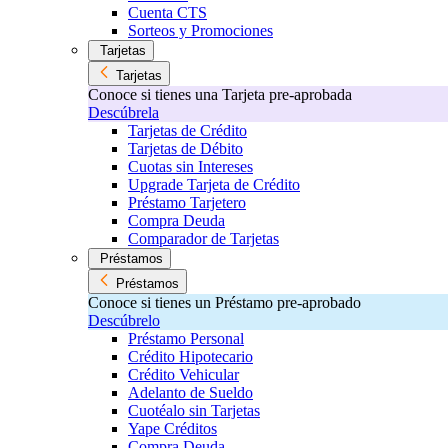
Cuenta CTS
Sorteos y Promociones
Tarjetas
Tarjetas
Conoce si tienes una Tarjeta pre-aprobada
Descúbrela
Tarjetas de Crédito
Tarjetas de Débito
Cuotas sin Intereses
Upgrade Tarjeta de Crédito
Préstamo Tarjetero
Compra Deuda
Comparador de Tarjetas
Préstamos
Préstamos
Conoce si tienes un Préstamo pre-aprobado
Descúbrelo
Préstamo Personal
Crédito Hipotecario
Crédito Vehicular
Adelanto de Sueldo
Cuotéalo sin Tarjetas
Yape Créditos
Compra Deuda