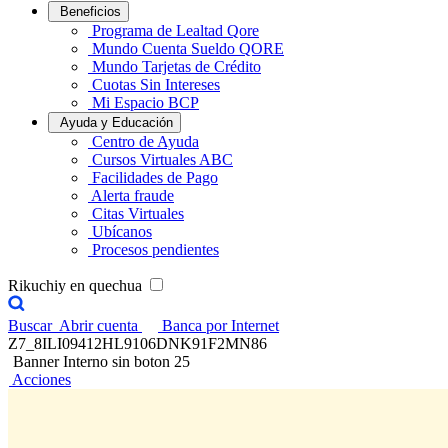
Beneficios
Programa de Lealtad Qore
Mundo Cuenta Sueldo QORE
Mundo Tarjetas de Crédito
Cuotas Sin Intereses
Mi Espacio BCP
Ayuda y Educación
Centro de Ayuda
Cursos Virtuales ABC
Facilidades de Pago
Alerta fraude
Citas Virtuales
Ubícanos
Procesos pendientes
Rikuchiy en quechua
Buscar
Abrir cuenta
Banca por Internet
Z7_8ILI09412HL9106DNK91F2MN86
Banner Interno sin boton 25
Acciones