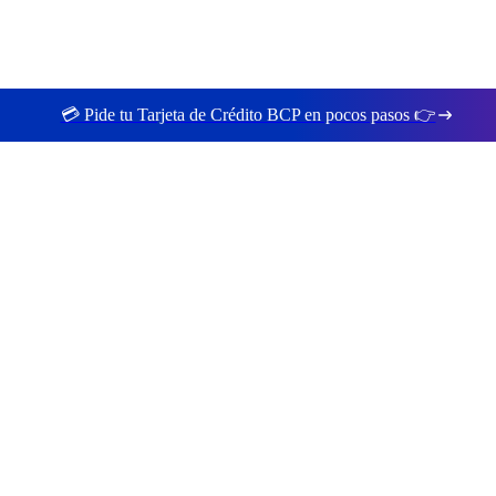
💳 Pide tu Tarjeta de Crédito BCP en pocos pasos 👉