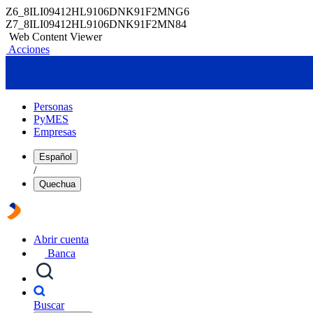
Z6_8ILI09412HL9106DNK91F2MNG6
Z7_8ILI09412HL9106DNK91F2MN84
Web Content Viewer
Acciones
Personas
PyMES
Empresas
Español
/
Quechua
Abrir cuenta
Banca
Buscar