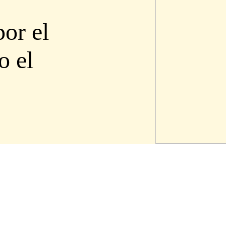
or el
o el