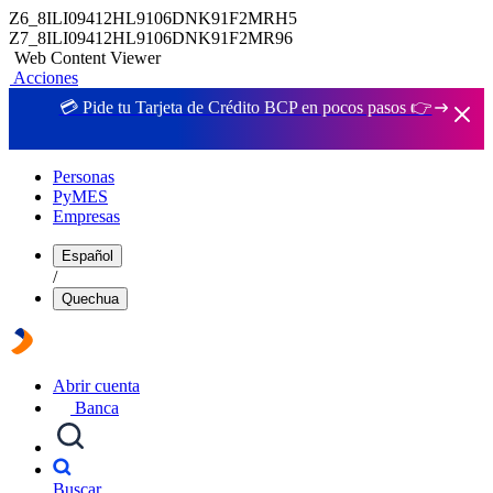
Z6_8ILI09412HL9106DNK91F2MRH5
Z7_8ILI09412HL9106DNK91F2MR96
Web Content Viewer
Acciones
💳 Pide tu Tarjeta de Crédito BCP en pocos pasos 👉
Personas
PyMES
Empresas
Español
/
Quechua
Abrir cuenta
Banca
Buscar