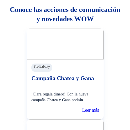
Conoce las acciones de comunicación
y novedades WOW
Profitability
Campaña Chatea y Gana
¡Clara regala dinero! Con la nueva
campaña Chatea y Gana podrán
participar de premios semanales solo por
Leer más
resolver tus consultas por Whatsapp con
Clara, la asistente virtual del BCP. Desde
el 10 de noviembre, clara regala 3
premios de S/2,000 todas