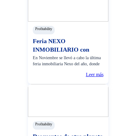
Profitability
Feria NEXO
INMOBILIARIO con
Crédito Hipotecario BCP
En Noviembre se llevó a cabo la última
feria inmobiliaria Nexo del año, donde
recibimos a más de 20,000 clientes
Leer más
interesados en cumplir el sueño de su
nuevo hogar. El BCP participó en 4 días
de feria como protagonista financiero,
asesorando a
Profitability