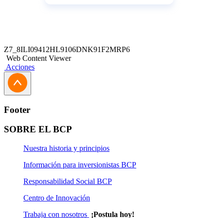
clara y cercana que nuestros clientes
pueden cambiar dólares desde la
comodidad de su casa, a cualquier h
Z7_8ILI09412HL9106DNK91F2MRP6
Web Content Viewer
Acciones
Footer
SOBRE EL BCP
Nuestra historia y principios
Información para inversionistas BCP
Responsabilidad Social BCP
Centro de Innovación
Trabaja con nosotros
¡Postula hoy!