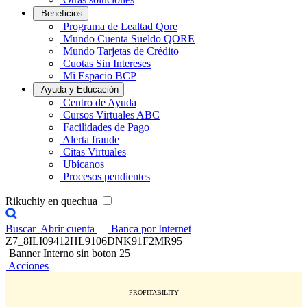
Beneficios
Programa de Lealtad Qore
Mundo Cuenta Sueldo QORE
Mundo Tarjetas de Crédito
Cuotas Sin Intereses
Mi Espacio BCP
Ayuda y Educación
Centro de Ayuda
Cursos Virtuales ABC
Facilidades de Pago
Alerta fraude
Citas Virtuales
Ubícanos
Procesos pendientes
Rikuchiy en quechua
Buscar
Abrir cuenta
Banca por Internet
Z7_8ILI09412HL9106DNK91F2MR95
Banner Interno sin boton 25
Acciones
PROFITABILITY