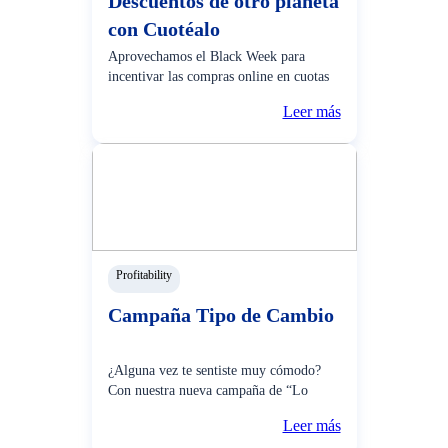
Descuentos de otro planeta
con Cuotéalo
Aprovechamos el Black Week para
incentivar las compras online en cuotas
con Cuotéalo, donde nuestros clientes
Leer más
disfrutaron de descuentos de más de S/
400 en tiendas online seleccionadas
como Real Plaza, Plaza Vea, iTouch,
Juntoz, Carsa, fueron algun
Profitability
Campaña Tipo de Cambio
¿Alguna vez te sentiste muy cómodo?
Con nuestra nueva campaña de “Lo
comodo de nuestro Súper Tipo de
Leer más
Cambio logramos transmitir de manera