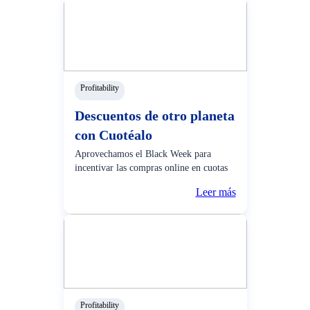
de feria como protagonista financiero,
asesorando a
Profitability
Descuentos de otro planeta
con Cuotéalo
Aprovechamos el Black Week para
incentivar las compras online en cuotas
con Cuotéalo, donde nuestros clientes
Leer más
disfrutaron de descuentos de más de S/
400 en tiendas online seleccionadas
como Real Plaza, Plaza Vea, iTouch,
Juntoz, Carsa, fueron algun
Profitability