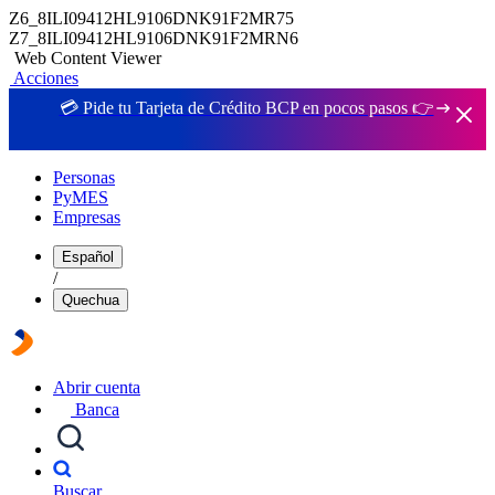
Z6_8ILI09412HL9106DNK91F2MR75
Z7_8ILI09412HL9106DNK91F2MRN6
Web Content Viewer
Acciones
💳 Pide tu Tarjeta de Crédito BCP en pocos pasos 👉
Personas
PyMES
Empresas
Español
/
Quechua
Abrir cuenta
Banca
Buscar