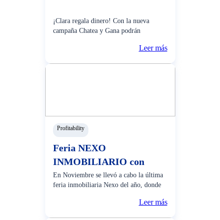
¡Clara regala dinero! Con la nueva
campaña Chatea y Gana podrán
participar de premios semanales solo por
Leer más
resolver tus consultas por Whatsapp con
Clara, la asistente virtual del BCP. Desde
el 10 de noviembre, clara regala 3
premios de S/2,000 todas
Profitability
Feria NEXO
INMOBILIARIO con
Crédito Hipotecario BCP
En Noviembre se llevó a cabo la última
feria inmobiliaria Nexo del año, donde
recibimos a más de 20,000 clientes
Leer más
interesados en cumplir el sueño de su
nuevo hogar. El BCP participó en 4 días