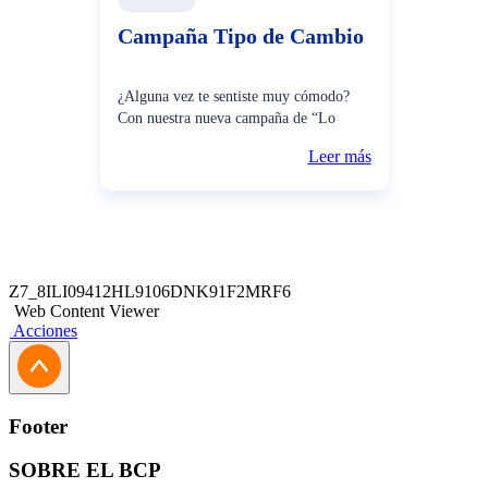
Campaña Tipo de Cambio
¿Alguna vez te sentiste muy cómodo?
Con nuestra nueva campaña de “Lo
comodo de nuestro Súper Tipo de
Leer más
Cambio logramos transmitir de manera
clara y cercana que nuestros clientes
pueden cambiar dólares desde la
comodidad de su casa, a cualquier h
Z7_8ILI09412HL9106DNK91F2MRF6
Web Content Viewer
Acciones
Footer
SOBRE EL BCP