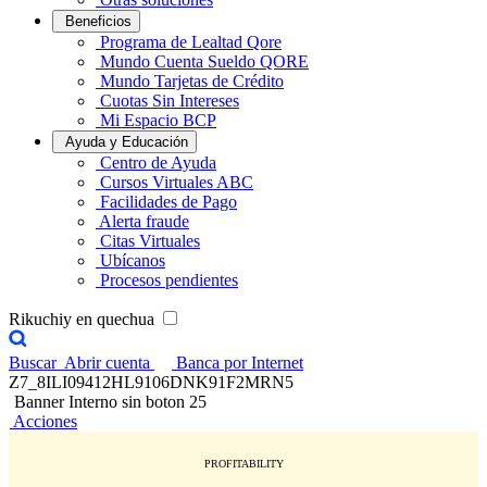
Beneficios
Programa de Lealtad Qore
Mundo Cuenta Sueldo QORE
Mundo Tarjetas de Crédito
Cuotas Sin Intereses
Mi Espacio BCP
Ayuda y Educación
Centro de Ayuda
Cursos Virtuales ABC
Facilidades de Pago
Alerta fraude
Citas Virtuales
Ubícanos
Procesos pendientes
Rikuchiy en quechua
Buscar
Abrir cuenta
Banca por Internet
Z7_8ILI09412HL9106DNK91F2MRN5
Banner Interno sin boton 25
Acciones
PROFITABILITY