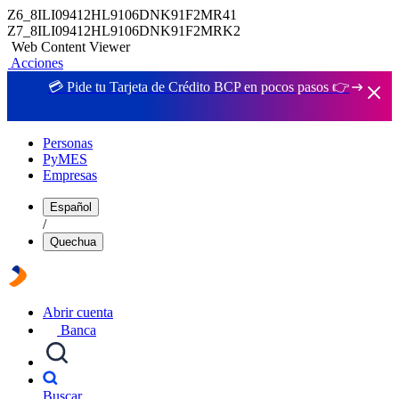
Z6_8ILI09412HL9106DNK91F2MR41
Z7_8ILI09412HL9106DNK91F2MRK2
Web Content Viewer
Acciones
💳 Pide tu Tarjeta de Crédito BCP en pocos pasos 👉
Personas
PyMES
Empresas
Español
/
Quechua
Abrir cuenta
Banca
Buscar