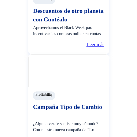
Descuentos de otro planeta
con Cuotéalo
Aprovechamos el Black Week para
incentivar las compras online en cuotas
con Cuotéalo, donde nuestros clientes
Leer más
disfrutaron de descuentos de más de S/
400 en tiendas online seleccionadas
como Real Plaza, Plaza Vea, iTouch,
Juntoz, Carsa, fueron algun
Profitability
Campaña Tipo de Cambio
¿Alguna vez te sentiste muy cómodo?
Con nuestra nueva campaña de “Lo
comodo de nuestro Súper Tipo de