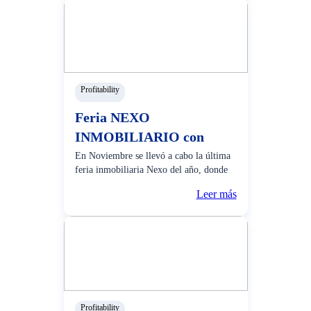
el 10 de noviembre, clara regala 3
premios de S/2,000 todas
Profitability
Feria NEXO
INMOBILIARIO con
Crédito Hipotecario BCP
En Noviembre se llevó a cabo la última
feria inmobiliaria Nexo del año, donde
recibimos a más de 20,000 clientes
Leer más
interesados en cumplir el sueño de su
nuevo hogar. El BCP participó en 4 días
de feria como protagonista financiero,
asesorando a
Profitability