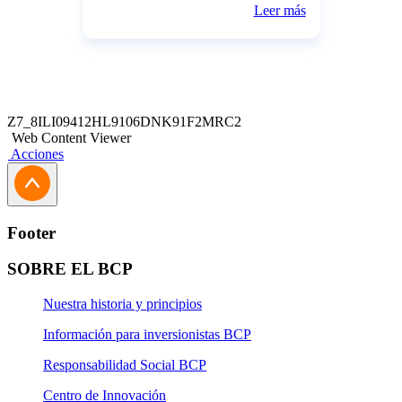
Leer más
Cambio logramos transmitir de manera
clara y cercana que nuestros clientes
pueden cambiar dólares desde la
comodidad de su casa, a cualquier h
Z7_8ILI09412HL9106DNK91F2MRC2
Web Content Viewer
Acciones
Footer
SOBRE EL BCP
Nuestra historia y principios
Información para inversionistas BCP
Responsabilidad Social BCP
Centro de Innovación