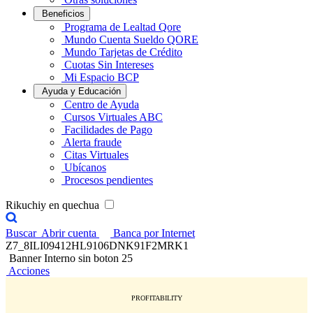
Beneficios
Programa de Lealtad Qore
Mundo Cuenta Sueldo QORE
Mundo Tarjetas de Crédito
Cuotas Sin Intereses
Mi Espacio BCP
Ayuda y Educación
Centro de Ayuda
Cursos Virtuales ABC
Facilidades de Pago
Alerta fraude
Citas Virtuales
Ubícanos
Procesos pendientes
Rikuchiy en quechua
Buscar
Abrir cuenta
Banca por Internet
Z7_8ILI09412HL9106DNK91F2MRK1
Banner Interno sin boton 25
Acciones
PROFITABILITY