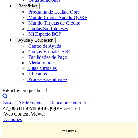
Beneficios
Programa de Lealtad Qore
Mundo Cuenta Sueldo QORE
Mundo Tarjetas de Crédito
Cuotas Sin Intereses
Mi Espacio BCP
Ayuda y Educación
Centro de Ayuda
Cursos Virtuales ABC
Facilidades de Pago
Alerta fraude
Citas Virtuales
Ubícanos
Procesos pendientes
Rikuchiy en quechua
Buscar
Abrir cuenta
Banca por Internet
Z7_0064I3S0M8S6B0QQIPV5GF12J1
Web Content Viewer
Acciones
TARJETAS