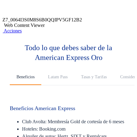
Z7_0064I3S0M8S6B0QQIPV5GF12B2
Web Content Viewer
Acciones
Todo lo que debes saber de la
American Express Oro
Beneficios
Latam Pass
Tasas y Tarifas
Considera
Beneficios American Express
Club Avolta: Membresía Gold de cortesía de 6 meses
Hoteles: Booking.com
Alquiler de autos: Hertz, SIXT y Rentalcars