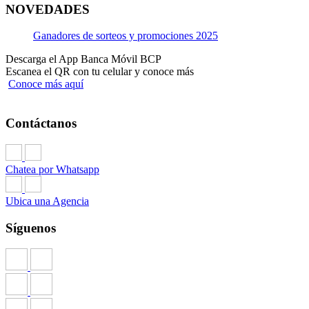
NOVEDADES
Documentación en Canal Presencial
Ganadores de sorteos y promociones 2025
Si recibes tu sueldo en el BCP
Descarga el App Banca Móvil BCP
Escanea el QR con tu celular y conoce más
Solo necesitas una copia de tu documento de
Conoce más aquí
identidad.
Si recibes tu sueldo fuera del BCP
Contáctanos
Y eres trabajador dependiente:
Copia simple de tu documento de identidad.
Chatea por Whatsapp
Copia del último recibo de teléfono fijo.
Ubica una Agencia
Copia de tus dos últimas boletas de pago.
Síguenos
Y eres trabajador independiente:
Copia simple de tu documento de identidad.
Copia del último recibo de teléfono fijo.