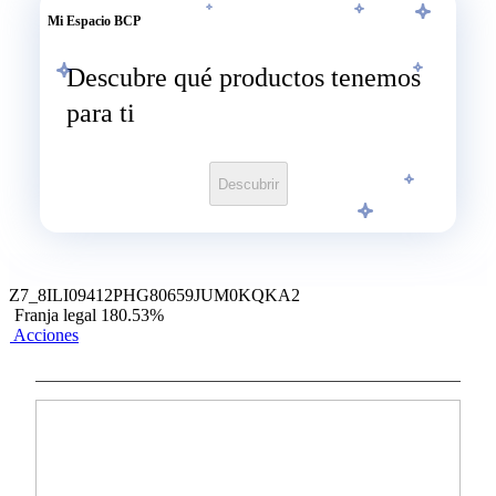
previamente informadas en el certificado o póliza de
Mi Espacio BCP
seguros.
Descubre qué productos tenemos
Si vas a realizar compras en el extranjero
para ti
Ten en cuenta que el tipo de cambio no es
administrado ni pactado en el BCP, por lo que podría
Descubrir
variar el importe al momento de la facturación.
Para más información sobre las tarifas, clic
aquí
.
Sobre el Programa LATAM Pass
Z7_8ILI09412PHG80659JUM0KQKA2
Franja legal 180.53%
Las disposiciones de efectivo, traslados de deuda,
Acciones
préstamo tarjetero, consumos en casinos, pagos de
servicios realizados en Banca por Internet o en Banca
Móvil, débitos automáticos, pagos de impuestos y
servicios legales no acumulan Millas LATAM
Pass. Únicamente los pagos de servicios educativos en
viabcp o banca móvil con Tarjeta de crédito Visa