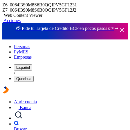
Z6_0064I3S0M8S6B0QQIPV5GF1231
Z7_0064I3S0M8S6B0QQIPV5GF12J2
Web Content Viewer
Acciones
💳 Pide tu Tarjeta de Crédito BCP en pocos pasos 👉
Personas
PyMES
Empresas
Español
/
Quechua
Abrir cuenta
Banca
Buscar