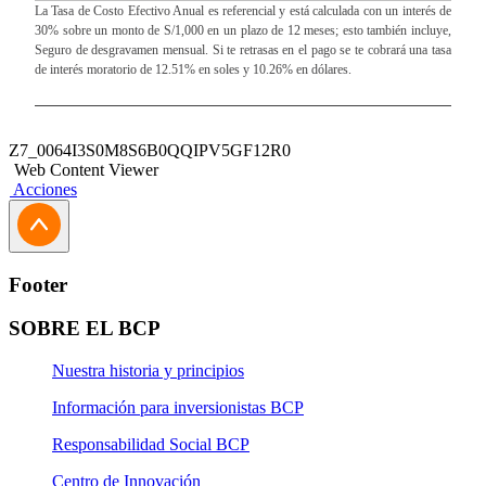
La Tasa de Costo Efectivo Anual es referencial y está calculada con un interés de
Signature, Visa Infinite y Amex Black acumulan
30% sobre un monto de S/1,000 en un plazo de 12 meses; esto también incluye,
millas. ​
Seguro de desgravamen mensual. Si te retrasas en el pago se te cobrará una tasa
A partir del 1 de abril del 2024 los clientes que tengan
de interés moratorio de 12.51% en soles y 10.26% en dólares.
mora mayor a 8 días en el pago de la cuota de su
Tarjeta de Crédito BCP, no podrán acumular millas
por los consumos generados a partir del día 9 de mora
Z7_0064I3S0M8S6B0QQIPV5GF12R0
hasta que se regularice la deuda inclusive. Recién
Web Content Viewer
Acciones
podrá acumularlas por aquellos consumos realizados a
partir del día siguiente después de realizado el pago de
su cuota.​
Footer
Ten en cuenta que
SOBRE EL BCP
Puedes trasladar tu deuda en soles o dólares a
cualquiera de las Tarjetas de Crédito del BCP.
Nuestra historia y principios
Tus compras en cuotas sólo aplican para consumos
Información para inversionistas BCP
nacionales y no a consumos en el extranjero.
Responsabilidad Social BCP
Si realizas disposiciones en efectivo en cajeros
automáticos, puedes pactar en cuotas; para ello, debes
Centro de Innovación