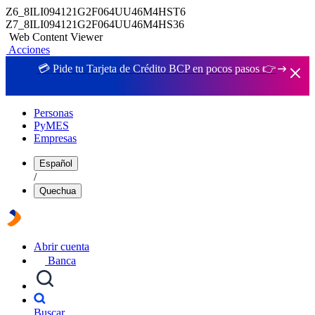
Z6_8ILI094121G2F064UU46M4HST6
Z7_8ILI094121G2F064UU46M4HS36
Web Content Viewer
Acciones
💳 Pide tu Tarjeta de Crédito BCP en pocos pasos 👉
Personas
PyMES
Empresas
Español
/
Quechua
Abrir cuenta
Banca
Buscar