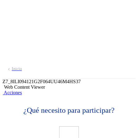
hasta S/ 100,000!
Obteniendo tus productos por la web
Inicio
Z7_8ILI094121G2F064UU46M4HS37
Web Content Viewer
Acciones
¿Qué necesito para participar?