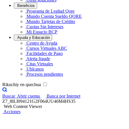
Beneficios
Programa de Lealtad Qore
Mundo Cuenta Sueldo QORE
Mundo Tarjetas de Crédito
Cuotas Sin Intereses
Mi Espacio BCP
Ayuda y Educación
Centro de Ayuda
Cursos Virtuales ABC
Facilidades de Pago
Alerta fraude
Citas Virtuales
Ubícanos
Procesos pendientes
Rikuchiy en quechua
Buscar
Abrir cuenta
Banca por Internet
Z7_8ILI094121G2F064UU46M4HS35
Web Content Viewer
Acciones
¡Participa y gana