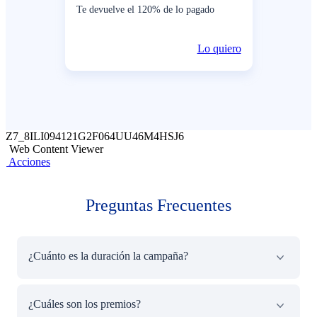
Te devuelve el 120% de lo pagado
Lo quiero
Z7_8ILI094121G2F064UU46M4HSJ6
Web Content Viewer
Acciones
Preguntas Frecuentes
¿Cuánto es la duración la campaña?
La promoción es válida a nivel nacional, vigente desde el
¿Cuáles son los premios?
1 al 20 de diciembre del 2022.