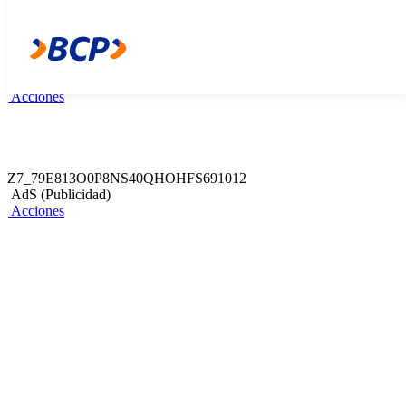
Z7_8ILI09412HL9106DNK91F22217
36. Adelanto de Sueldo
Acciones
Z7_79E813O0P8NS40QHOHFS691010
Web Content Viewer
Acciones
Z7_79E813O0P8NS40QHOHFS691012
AdS (Publicidad)
Acciones
Solicita tu Adelanto
de Sueldo
Desde tu casa a través del App Banca
Móvil
Obtenlo aquí