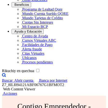
Beneficios
Programa de Lealtad Qore
Mundo Cuenta Sueldo QORE
Mundo Tarjetas de Crédito
Cuotas Sin Intereses
Mi Espacio BCP
Ayuda y Educación
Centro de Ayuda
Cursos Virtuales ABC
Facilidades de Pago
Alerta fraude
Citas Virtuales
Ubícanos
Procesos pendientes
Rikuchiy en quechua
Buscar
Abrir cuenta
Banca por Internet
Z7_8ILI094121ABF06767G1BFMOT2
Web Content Viewer
Acciones
Contigo Emprendedor -