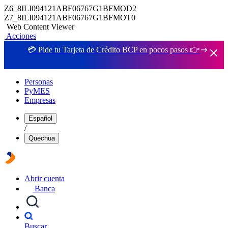
Z6_8ILI094121ABF06767G1BFMOD2
Z7_8ILI094121ABF06767G1BFMOT0
Web Content Viewer
Acciones
💳 Pide tu Tarjeta de Crédito BCP en pocos pasos 👉
Personas
PyMES
Empresas
Español
/
Quechua
Abrir cuenta
Banca
Buscar