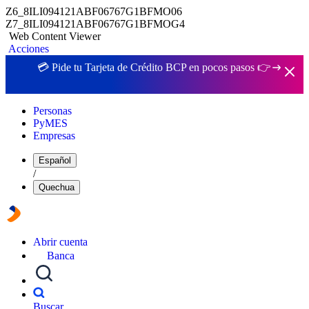
Z6_8ILI094121ABF06767G1BFMO06
Z7_8ILI094121ABF06767G1BFMOG4
Web Content Viewer
Acciones
💳 Pide tu Tarjeta de Crédito BCP en pocos pasos 👉
Personas
PyMES
Empresas
Español
/
Quechua
Abrir cuenta
Banca
Buscar