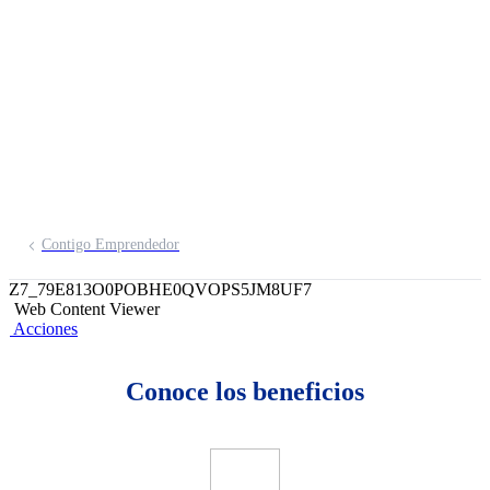
emprendedores por
WhatsApp
Inscríbete aquí
Contigo Emprendedor
Z7_79E813O0POBHE0QVOPS5JM8UF7
Web Content Viewer
Acciones
Conoce los beneficios