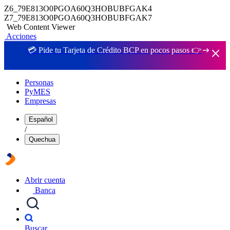
Z6_79E813O0PGOA60Q3HOBUBFGAK4
Z7_79E813O0PGOA60Q3HOBUBFGAK7
Web Content Viewer
Acciones
💳 Pide tu Tarjeta de Crédito BCP en pocos pasos 👉
Personas
PyMES
Empresas
Español
/
Quechua
Abrir cuenta
Banca
Buscar