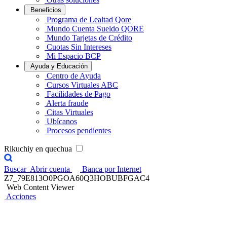
Beneficios
Programa de Lealtad Qore
Mundo Cuenta Sueldo QORE
Mundo Tarjetas de Crédito
Cuotas Sin Intereses
Mi Espacio BCP
Ayuda y Educación
Centro de Ayuda
Cursos Virtuales ABC
Facilidades de Pago
Alerta fraude
Citas Virtuales
Ubícanos
Procesos pendientes
Rikuchiy en quechua
Buscar
Abrir cuenta
Banca por Internet
Z7_79E813O0PGOA60Q3HOBUBFGAC4
Web Content Viewer
Acciones
Curso Gratuito para