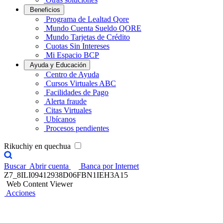
Beneficios
Programa de Lealtad Qore
Mundo Cuenta Sueldo QORE
Mundo Tarjetas de Crédito
Cuotas Sin Intereses
Mi Espacio BCP
Ayuda y Educación
Centro de Ayuda
Cursos Virtuales ABC
Facilidades de Pago
Alerta fraude
Citas Virtuales
Ubícanos
Procesos pendientes
Rikuchiy en quechua
Buscar
Abrir cuenta
Banca por Internet
Z7_8ILI09412938D06FBN1IEH3A15
Web Content Viewer
Acciones
Encuentro Contigo