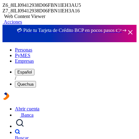
Z6_8ILI09412938D06FBN1IEH3AU5
Z7_8ILI09412938D06FBN1IEH3A16
Web Content Viewer
Acciones
💳 Pide tu Tarjeta de Crédito BCP en pocos pasos 👉
Personas
PyMES
Empresas
Español
/
Quechua
Abrir cuenta
Banca
Buscar