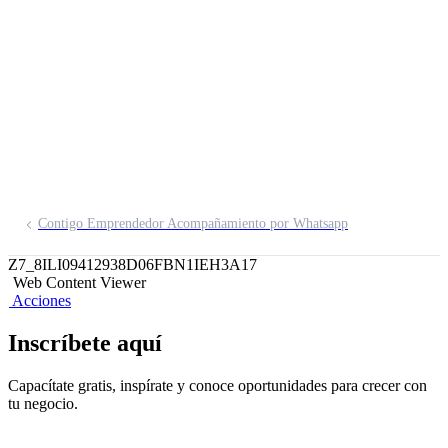
Empredor Arequipa
Inscríbete aquí
Contigo Emprendedor Acompañamiento por Whatsapp
Z7_8ILI09412938D06FBN1IEH3A17
Web Content Viewer
Acciones
Inscríbete aquí
Capacítate gratis, inspírate y conoce oportunidades para crecer con
tu negocio.​