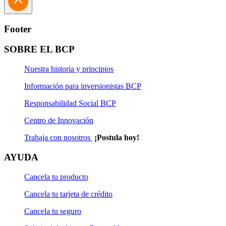
número — solo enviamos mensajes de WhatsApp.
Te enviamos enlaces
solo a páginas oficiales
contigoemprendedor@bcp.com.pe
con el
del BCP
(viabcp.com y
número de celular al que te están llegando los
minegociobcp.viabcp.com).
Footer
mensajes, para retirarlo de nuestra base.
SOBRE EL BCP
Nuestra historia y principios
Información para inversionistas BCP
Responsabilidad Social BCP
Centro de Innovación
Trabaja con nosotros
¡Postula hoy!
AYUDA
Cancela tu producto
Cancela tu tarjeta de crédito
Cancela tu seguro