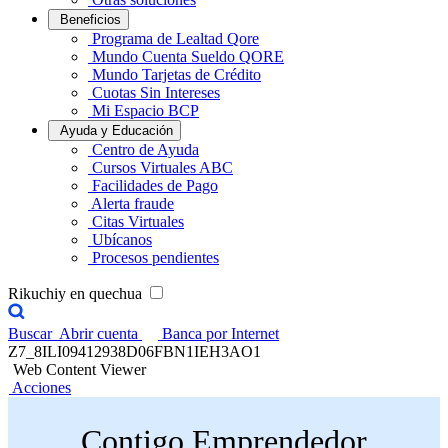
Beneficios
Programa de Lealtad Qore
Mundo Cuenta Sueldo QORE
Mundo Tarjetas de Crédito
Cuotas Sin Intereses
Mi Espacio BCP
Ayuda y Educación
Centro de Ayuda
Cursos Virtuales ABC
Facilidades de Pago
Alerta fraude
Citas Virtuales
Ubícanos
Procesos pendientes
Rikuchiy en quechua
Buscar
Abrir cuenta
Banca por Internet
Z7_8ILI09412938D06FBN1IEH3AO1
Web Content Viewer
Acciones
Contigo Emprendedor