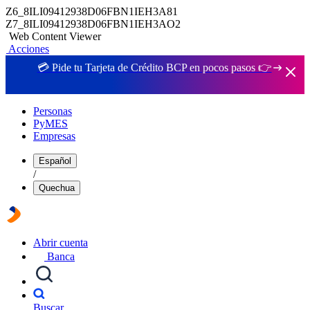
Z6_8ILI09412938D06FBN1IEH3A81
Z7_8ILI09412938D06FBN1IEH3AO2
Web Content Viewer
Acciones
💳 Pide tu Tarjeta de Crédito BCP en pocos pasos 👉
Personas
PyMES
Empresas
Español
/
Quechua
Abrir cuenta
Banca
Buscar