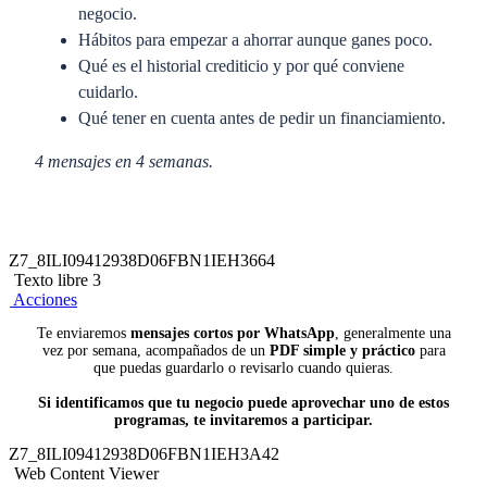
negocio.
Hábitos para empezar a ahorrar aunque ganes poco.
Qué es el historial crediticio y por qué conviene
cuidarlo.
Qué tener en cuenta antes de pedir un financiamiento.
4 mensajes en 4 semanas.
Fortalece tu perfil financiero con mejores hábitos
Z7_8ILI09412938D06FBN1IEH3664
Texto libre 3
C.E: Impulsa tu Perfil Crediticio,
un programa para
Acciones
emprendedores que ya tienen historial y quieren mejorar su
Te enviaremos
mensajes cortos por WhatsApp
, generalmente una
perfil crediticio.
vez por semana, acompañados de un
PDF simple y práctico
para
que puedas guardarlo o revisarlo cuando quieras.
QUÉ RECIBIRÁS POR WHATSAPP
Si identificamos que tu negocio puede aprovechar uno de estos
programas, te invitaremos a participar.
Qué es tu perfil financiero y qué factores pueden
Z7_8ILI09412938D06FBN1IEH3A42
influir en él.
Web Content Viewer
Hábitos que ayudan a cuidar tu historial crediticio.