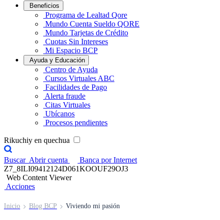
Beneficios
Programa de Lealtad Qore
Mundo Cuenta Sueldo QORE
Mundo Tarjetas de Crédito
Cuotas Sin Intereses
Mi Espacio BCP
Ayuda y Educación
Centro de Ayuda
Cursos Virtuales ABC
Facilidades de Pago
Alerta fraude
Citas Virtuales
Ubícanos
Procesos pendientes
Rikuchiy en quechua
Buscar
Abrir cuenta
Banca por Internet
Z7_8ILI09412124D061KOOUF29OJ3
Web Content Viewer
Acciones
Inicio
Blog BCP
Viviendo mi pasión