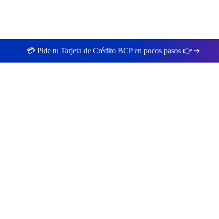
💳 Pide tu Tarjeta de Crédito BCP en pocos pasos 👉