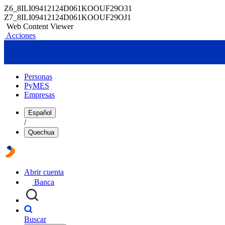
Z6_8ILI09412124D061KOOUF29O31
Z7_8ILI09412124D061KOOUF29OJ1
Web Content Viewer
Acciones
Personas
PyMES
Empresas
Español
/
Quechua
Abrir cuenta
Banca
Buscar