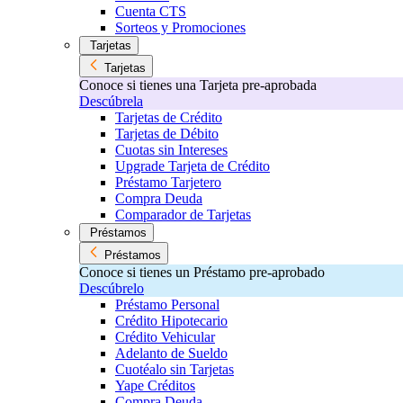
Cuenta CTS
Sorteos y Promociones
Tarjetas
Tarjetas
Conoce si tienes una Tarjeta pre-aprobada
Descúbrela
Tarjetas de Crédito
Tarjetas de Débito
Cuotas sin Intereses
Upgrade Tarjeta de Crédito
Préstamo Tarjetero
Compra Deuda
Comparador de Tarjetas
Préstamos
Préstamos
Conoce si tienes un Préstamo pre-aprobado
Descúbrelo
Préstamo Personal
Crédito Hipotecario
Crédito Vehicular
Adelanto de Sueldo
Cuotéalo sin Tarjetas
Yape Créditos
Compra Deuda