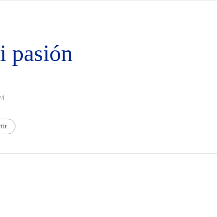
i pasión
24
tir