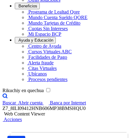
Beneficios
Programa de Lealtad Qore
Mundo Cuenta Sueldo QORE
Mundo Tarjetas de Crédito
Cuotas Sin Intereses
Mi Espacio BCP
Ayuda y Educación
Centro de Ayuda
Cursos Virtuales ABC
Facilidades de Pago
Alerta fraude
Citas Virtuales
Ubícanos
Procesos pendientes
Rikuchiy en quechua
Buscar
Abrir cuenta
Banca por Internet
Z7_8ILI09412HNB606MP38BMSHQU0
Web Content Viewer
Acciones