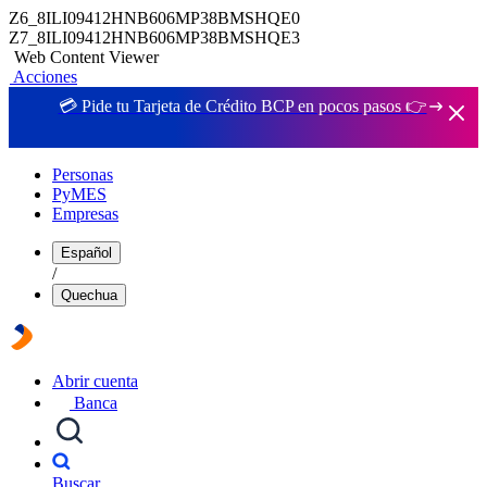
Z6_8ILI09412HNB606MP38BMSHQE0
Z7_8ILI09412HNB606MP38BMSHQE3
Web Content Viewer
Acciones
💳 Pide tu Tarjeta de Crédito BCP en pocos pasos 👉
Personas
PyMES
Empresas
Español
/
Quechua
Abrir cuenta
Banca
Buscar