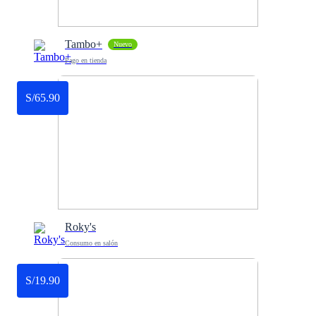
Tambo+
Nuevo
Pago en tienda
S/65.90
Roky's
Consumo en salón
S/19.90