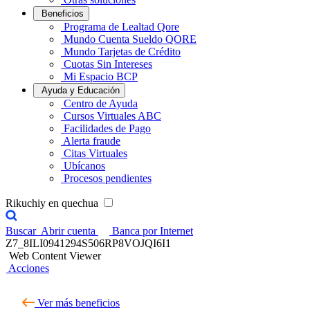
Beneficios
Programa de Lealtad Qore
Mundo Cuenta Sueldo QORE
Mundo Tarjetas de Crédito
Cuotas Sin Intereses
Mi Espacio BCP
Ayuda y Educación
Centro de Ayuda
Cursos Virtuales ABC
Facilidades de Pago
Alerta fraude
Citas Virtuales
Ubícanos
Procesos pendientes
Rikuchiy en quechua
Buscar
Abrir cuenta
Banca por Internet
Z7_8ILI0941294S506RP8VOJQI6I1
Web Content Viewer
Acciones
Ver más beneficios