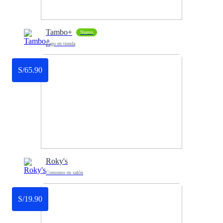
Tambo+
Nuevo
Pago en tienda
S/65.90
Roky's
Consumo en salón
S/19.90