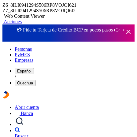
Z6_8ILI0941294S506RP8VOJQI621
Z7_8ILI0941294S506RP8VOJQI6I2
Web Content Viewer
Acciones
💳 Pide tu Tarjeta de Crédito BCP en pocos pasos 👉
Personas
PyMES
Empresas
Español
/
Quechua
Abrir cuenta
Banca
Buscar