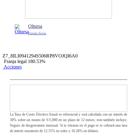
Oltursa
Tiendas físicas
Z7_8ILI0941294S506RP8VOJQI6A0
Franja legal 180.53%
Acciones
La Tasa de Costo Efectivo Anual es referencial y está calculada con un interés de
30% sobre un monto de S/1,000 en un plazo de 12 meses; esto también incluye,
Seguro de desgravamen mensual. Si te retrasas en el pago se te cobrará una tasa
de interés moratorio de 12.51% en soles y 10.26% en dólares.