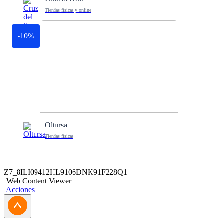
Tiendas físicas y online
-10%
Oltursa
Tiendas físicas
Z7_8ILI09412HL9106DNK91F228Q1
Web Content Viewer
Acciones