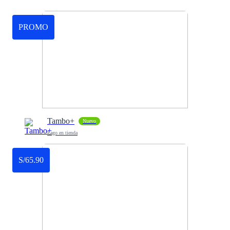
PROMO
Tambo+
Nuevo
Pago en tienda
S/65.90