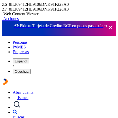
Z6_8ILI09412HL9106DNK91F228A0
Z7_8ILI09412HL9106DNK91F228A3
Web Content Viewer
Acciones
💳 Pide tu Tarjeta de Crédito BCP en pocos pasos 👉
Personas
PyMES
Empresas
Español
/
Quechua
Abrir cuenta
Banca
Buscar