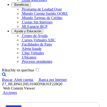
Beneficios
Programa de Lealtad Qore
Mundo Cuenta Sueldo QORE
Mundo Tarjetas de Crédito
Cuotas Sin Intereses
Mi Espacio BCP
Ayuda y Educación
Centro de Ayuda
Cursos Virtuales ABC
Facilidades de Pago
Alerta fraude
Citas Virtuales
Ubícanos
Procesos pendientes
Rikuchiy en quechua
Buscar
Abrir cuenta
Banca por Internet
Z7_8ILI09412HL9106DNK91F228Q0
Web Content Viewer
Acciones