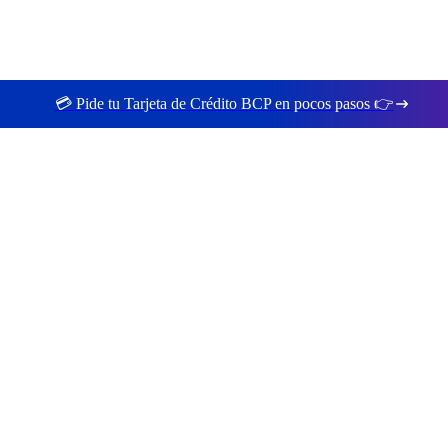
💳 Pide tu Tarjeta de Crédito BCP en pocos pasos 👉