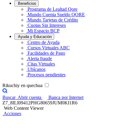
Beneficios
Programa de Lealtad Qore
Mundo Cuenta Sueldo QORE
Mundo Tarjetas de Crédito
Cuotas Sin Intereses
Mi Espacio BCP
Ayuda y Educación
Centro de Ayuda
Cursos Virtuales ABC
Facilidades de Pago
Alerta fraude
Citas Virtuales
Ubícanos
Procesos pendientes
Rikuchiy en quechua
Buscar
Abrir cuenta
Banca por Internet
Z7_8ILI09412PHG80659JUM0KI1R6
Web Content Viewer
Acciones