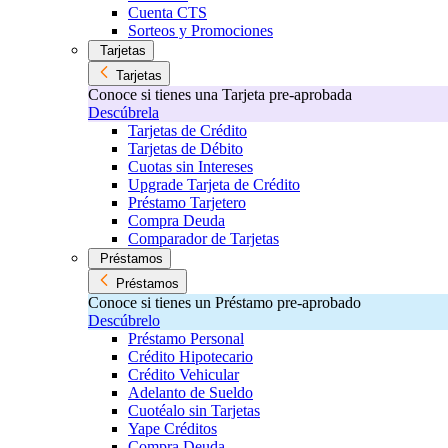
Cuenta CTS
Sorteos y Promociones
Tarjetas
Tarjetas
Conoce si tienes una Tarjeta pre-aprobada
Descúbrela
Tarjetas de Crédito
Tarjetas de Débito
Cuotas sin Intereses
Upgrade Tarjeta de Crédito
Préstamo Tarjetero
Compra Deuda
Comparador de Tarjetas
Préstamos
Préstamos
Conoce si tienes un Préstamo pre-aprobado
Descúbrelo
Préstamo Personal
Crédito Hipotecario
Crédito Vehicular
Adelanto de Sueldo
Cuotéalo sin Tarjetas
Yape Créditos
Compra Deuda