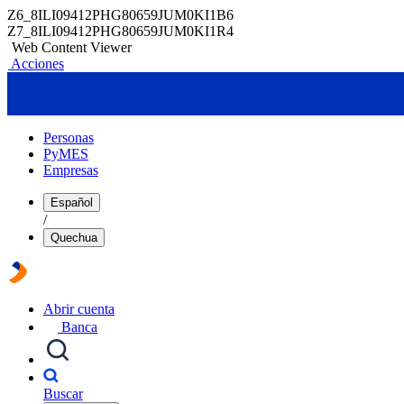
Z6_8ILI09412PHG80659JUM0KI1B6
Z7_8ILI09412PHG80659JUM0KI1R4
Web Content Viewer
Acciones
Personas
PyMES
Empresas
Español
/
Quechua
Abrir cuenta
Banca
Buscar