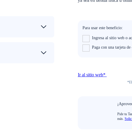
ya sea en tienda física u onli
Para usar este beneficio:
Ingresa al sitio web o a
Paga con una tarjeta d
Ir al sitio web*
*El
¡Aprovec
Pide tu Ta
más.
Solic