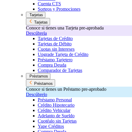
Cuenta CTS
Sorteos y Promociones
Tarjetas
Tarjetas
Conoce si tienes una Tarjeta pre-aprobada
Descúbrela
Tarjetas de Crédito
Tarjetas de Débito
Cuotas sin Intereses
Upgrade Tarjeta de Crédito
Préstamo Tarjetero
Compra Deuda
Comparador de Tarjetas
Préstamos
Préstamos
Conoce si tienes un Préstamo pre-aprobado
Descúbrelo
Préstamo Personal
Crédito Hipotecario
Crédito Vehicular
Adelanto de Sueldo
Cuotéalo sin Tarjetas
Yape Créditos
Compra Deuda