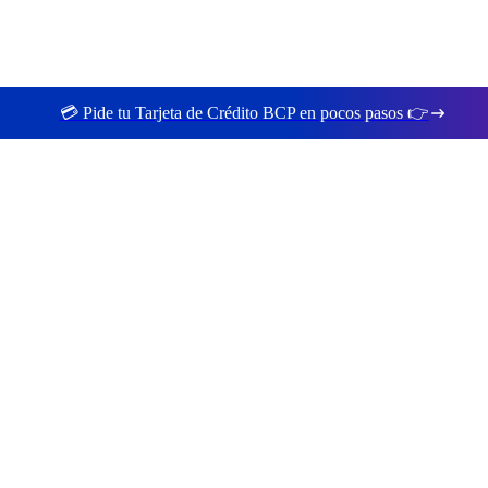
💳 Pide tu Tarjeta de Crédito BCP en pocos pasos 👉