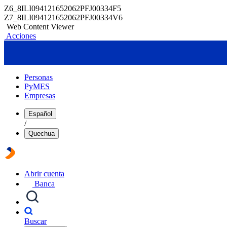
Z6_8ILI094121652062PFJ00334F5
Z7_8ILI094121652062PFJ00334V6
Web Content Viewer
Acciones
Personas
PyMES
Empresas
Español
/
Quechua
Abrir cuenta
Banca
Buscar