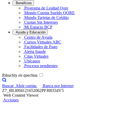
Beneficios
Programa de Lealtad Qore
Mundo Cuenta Sueldo QORE
Mundo Tarjetas de Crédito
Cuotas Sin Intereses
Mi Espacio BCP
Ayuda y Educación
Centro de Ayuda
Cursos Virtuales ABC
Facilidades de Pago
Alerta fraude
Citas Virtuales
Ubícanos
Procesos pendientes
Rikuchiy en quechua
Buscar
Abrir cuenta
Banca por Internet
Z7_8ILI094121652062PFJ00334V5
Web Content Viewer
Acciones