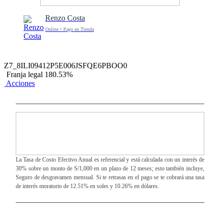
Renzo Costa
Online • Pago en Tienda
Z7_8ILI09412P5E006JSFQE6PBOO0
Franja legal 180.53%
Acciones
La Tasa de Costo Efectivo Anual es referencial y está calculada con un interés de
30% sobre un monto de S/1,000 en un plazo de 12 meses; esto también incluye,
Seguro de desgravamen mensual. Si te retrasas en el pago se te cobrará una tasa
de interés moratorio de 12.51% en soles y 10.26% en dólares.