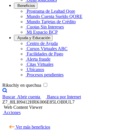
Beneficios
Programa de Lealtad Qore
Mundo Cuenta Sueldo QORE
Mundo Tarjetas de Crédito
Cuotas Sin Intereses
Mi Espacio BCP
Ayuda y Educación
Centro de Ayuda
Cursos Virtuales ABC
Facilidades de Pago
Alerta fraude
Citas Virtuales
Ubícanos
Procesos pendientes
Rikuchiy en quechua
Buscar
Abrir cuenta
Banca por Internet
Z7_8ILI09412HRK006E85LOII0UL7
Web Content Viewer
Acciones
Ver más beneficios