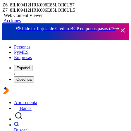
Z6_8ILI09412HRK006E85LOII0U57
Z7_8ILI09412HRK006E85LOII0UL5
Web Content Viewer
Acciones
💳 Pide tu Tarjeta de Crédito BCP en pocos pasos 👉
Personas
PyMES
Empresas
Español
/
Quechua
Abrir cuenta
Banca
Buscar