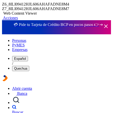
Z6_8ILI09412HJL606AHAFADNE8M4
Z7_8ILI09412HJL606AHAFADNE8M7
Web Content Viewer
Acciones
💳 Pide tu Tarjeta de Crédito BCP en pocos pasos 👉
Personas
PyMES
Empresas
Español
/
Quechua
Abrir cuenta
Banca
Buscar