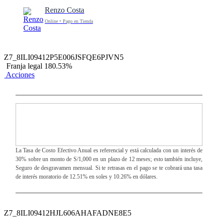
Renzo Costa
Online • Pago en Tienda
Z7_8ILI09412P5E006JSFQE6PJVN5
Franja legal 180.53%
Acciones
La Tasa de Costo Efectivo Anual es referencial y está calculada con un interés de
30% sobre un monto de S/1,000 en un plazo de 12 meses; esto también incluye,
Seguro de desgravamen mensual. Si te retrasas en el pago se te cobrará una tasa
de interés moratorio de 12.51% en soles y 10.26% en dólares.
Z7_8ILI09412HJL606AHAFADNE8E5