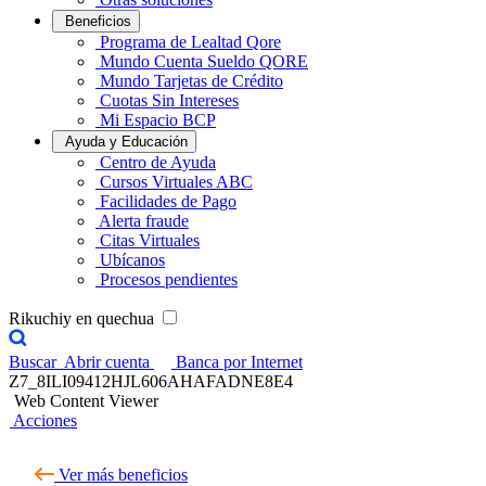
Beneficios
Programa de Lealtad Qore
Mundo Cuenta Sueldo QORE
Mundo Tarjetas de Crédito
Cuotas Sin Intereses
Mi Espacio BCP
Ayuda y Educación
Centro de Ayuda
Cursos Virtuales ABC
Facilidades de Pago
Alerta fraude
Citas Virtuales
Ubícanos
Procesos pendientes
Rikuchiy en quechua
Buscar
Abrir cuenta
Banca por Internet
Z7_8ILI09412HJL606AHAFADNE8E4
Web Content Viewer
Acciones
Ver más beneficios