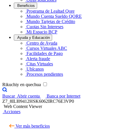
Beneficios
Programa de Lealtad Qore
Mundo Cuenta Sueldo QORE
Mundo Tarjetas de Crédito
Cuotas Sin Intereses
Mi Espacio BCP
Ayuda y Educación
Centro de Ayuda
Cursos Virtuales ABC
Facilidades de Pago
Alerta fraude
Citas Virtuales
Ubícanos
Procesos pendientes
Rikuchiy en quechua
Buscar
Abrir cuenta
Banca por Internet
Z7_8ILI09412HSK6062IRC76E3VP0
Web Content Viewer
Acciones
Ver más beneficios