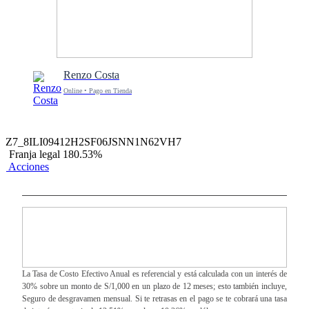
Renzo Costa
Online • Pago en Tienda
Z7_8ILI09412H2SF06JSNN1N62VH7
Franja legal 180.53%
Acciones
La Tasa de Costo Efectivo Anual es referencial y está calculada con un interés de
30% sobre un monto de S/1,000 en un plazo de 12 meses; esto también incluye,
Seguro de desgravamen mensual. Si te retrasas en el pago se te cobrará una tasa