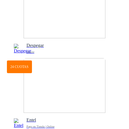
Despegar
Online
24 CUOTAS
Entel
Pago en Tienda | Online