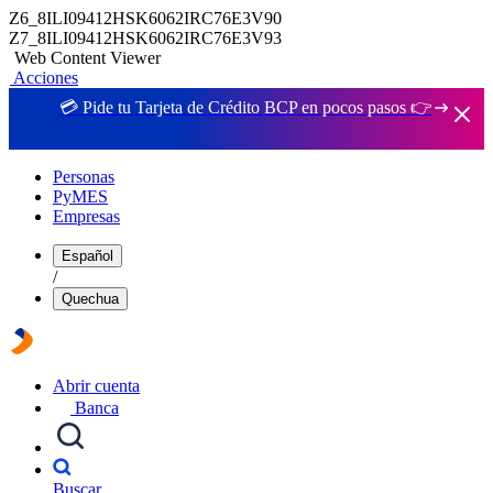
Z6_8ILI09412HSK6062IRC76E3V90
Z7_8ILI09412HSK6062IRC76E3V93
Web Content Viewer
Acciones
💳 Pide tu Tarjeta de Crédito BCP en pocos pasos 👉
Personas
PyMES
Empresas
Español
/
Quechua
Abrir cuenta
Banca
Buscar