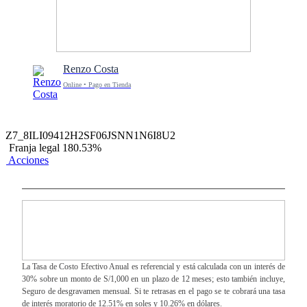
Renzo Costa
Online • Pago en Tienda
Z7_8ILI09412H2SF06JSNN1N6I8U2
Franja legal 180.53%
Acciones
La Tasa de Costo Efectivo Anual es referencial y está calculada con un interés de
30% sobre un monto de S/1,000 en un plazo de 12 meses; esto también incluye,
Seguro de desgravamen mensual. Si te retrasas en el pago se te cobrará una tasa
de interés moratorio de 12.51% en soles y 10.26% en dólares.