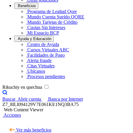
Beneficios
Programa de Lealtad Qore
Mundo Cuenta Sueldo QORE
Mundo Tarjetas de Crédito
Cuotas Sin Intereses
Mi Espacio BCP
Ayuda y Educación
Centro de Ayuda
Cursos Virtuales ABC
Facilidades de Pago
Alerta fraude
Citas Virtuales
Ubícanos
Procesos pendientes
Rikuchiy en quechua
Buscar
Abrir cuenta
Banca por Internet
Z7_8ILI094129V7E061KE1NQ3BA75
Web Content Viewer
Acciones
Ver más beneficios