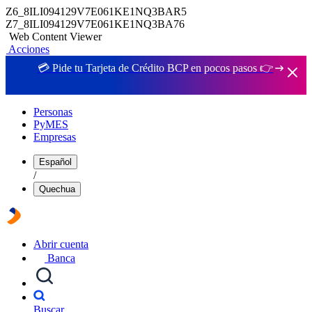
Z6_8ILI094129V7E061KE1NQ3BAR5
Z7_8ILI094129V7E061KE1NQ3BA76
Web Content Viewer
Acciones
💳 Pide tu Tarjeta de Crédito BCP en pocos pasos 👉
Personas
PyMES
Empresas
Español
/
Quechua
Abrir cuenta
Banca
Buscar