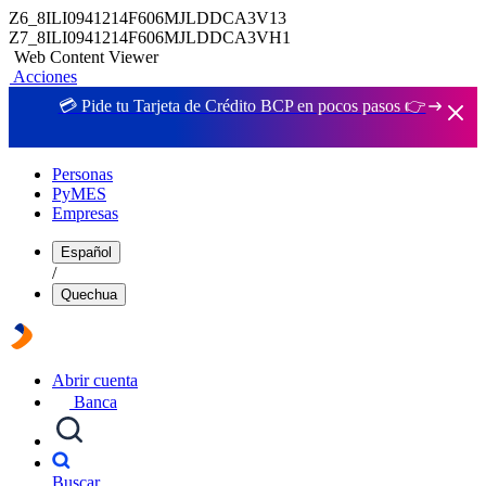
Z6_8ILI0941214F606MJLDDCA3V13
Z7_8ILI0941214F606MJLDDCA3VH1
Web Content Viewer
Acciones
💳 Pide tu Tarjeta de Crédito BCP en pocos pasos 👉
Personas
PyMES
Empresas
Español
/
Quechua
Abrir cuenta
Banca
Buscar