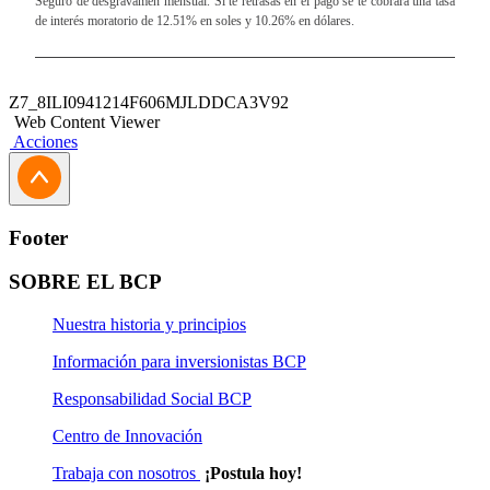
Seguro de desgravamen mensual. Si te retrasas en el pago se te cobrará una tasa
de interés moratorio de 12.51% en soles y 10.26% en dólares.
Z7_8ILI0941214F606MJLDDCA3V92
Web Content Viewer
Acciones
Footer
SOBRE EL BCP
Nuestra historia y principios
Información para inversionistas BCP
Responsabilidad Social BCP
Centro de Innovación
Trabaja con nosotros
¡Postula hoy!