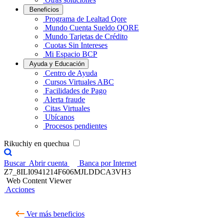
Beneficios
Programa de Lealtad Qore
Mundo Cuenta Sueldo QORE
Mundo Tarjetas de Crédito
Cuotas Sin Intereses
Mi Espacio BCP
Ayuda y Educación
Centro de Ayuda
Cursos Virtuales ABC
Facilidades de Pago
Alerta fraude
Citas Virtuales
Ubícanos
Procesos pendientes
Rikuchiy en quechua
Buscar
Abrir cuenta
Banca por Internet
Z7_8ILI0941214F606MJLDDCA3VH3
Web Content Viewer
Acciones
Ver más beneficios