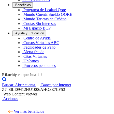
Beneficios
Programa de Lealtad Qore
Mundo Cuenta Sueldo QORE
Mundo Tarjetas de Crédito
Cuotas Sin Intereses
Mi Espacio BCP
Ayuda y Educación
Centro de Ayuda
Cursos Virtuales ABC
Facilidades de Pago
Alerta fraude
Citas Virtuales
Ubícanos
Procesos pendientes
Rikuchiy en quechua
Buscar
Abrir cuenta
Banca por Internet
Z7_8ILI09412HU1006AHQ3E7IIFS3
Web Content Viewer
Acciones
Ver más beneficios