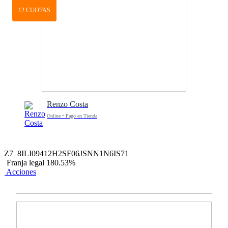
12 CUOTAS
Renzo Costa
Online • Pago en Tienda
Z7_8ILI09412H2SF06JSNN1N6IS71
Franja legal 180.53%
Acciones