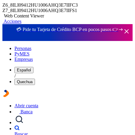
Z6_8ILI09412HU1006AHQ3E7IIFC3
Z7_8ILI09412HU1006AHQ3E7IIFS1
Web Content Viewer
Acciones
💳 Pide tu Tarjeta de Crédito BCP en pocos pasos 👉
Personas
PyMES
Empresas
Español
/
Quechua
Abrir cuenta
Banca
Buscar