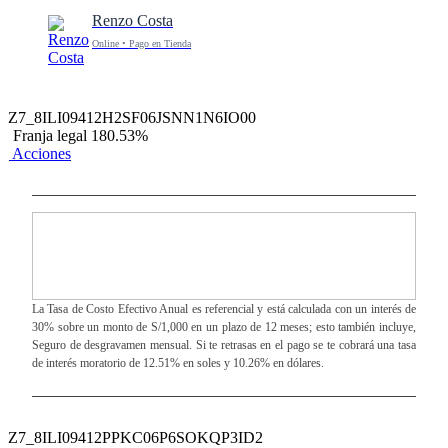
Renzo Costa
Online • Pago en Tienda
Z7_8ILI09412H2SF06JSNN1N6IO00
Franja legal 180.53%
Acciones
La Tasa de Costo Efectivo Anual es referencial y está calculada con un interés de
30% sobre un monto de S/1,000 en un plazo de 12 meses; esto también incluye,
Seguro de desgravamen mensual. Si te retrasas en el pago se te cobrará una tasa
de interés moratorio de 12.51% en soles y 10.26% en dólares.
Z7_8ILI09412PPKC06P6SOKQP3ID2