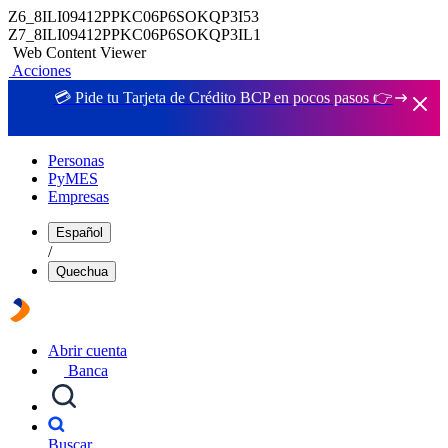
Z6_8ILI09412PPKC06P6SOKQP3I53
Z7_8ILI09412PPKC06P6SOKQP3IL1
Web Content Viewer
Acciones
💳 Pide tu Tarjeta de Crédito BCP en pocos pasos 👉
Personas
PyMES
Empresas
Español
/
Quechua
Abrir cuenta
Banca
Buscar