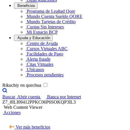
Beneficios
Programa de Lealtad Qore
Mundo Cuenta Sueldo QORE
Mundo Tarjetas de Crédito
Cuotas Sin Intereses
Mi Espacio BCP
Ayuda y Educación
Centro de Ayuda
Cursos Virtuales ABC
Facilidades de Pago
Alerta fraude
Citas Virtuales
Ubícanos
Procesos pendientes
Rikuchiy en quechua
Buscar
Abrir cuenta
Banca por Internet
Z7_8ILI09412PPKC06P6SOKQP3IL3
Web Content Viewer
Acciones
Ver más beneficios