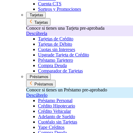
Cuenta CTS
Sorteos y Promociones
Tarjetas
Tarjetas
Conoce si tienes una Tarjeta pre-aprobada
Descúbrela
Tarjetas de Crédito
Tarjetas de Débito
Cuotas sin Intereses
Upgrade Tarjeta de Crédito
Préstamo Tarjetero
Compra Deuda
Comparador de Tarjetas
Préstamos
Préstamos
Conoce si tienes un Préstamo pre-aprobado
Descúbrelo
Préstamo Personal
Crédito Hipotecario
Crédito Vehicular
Adelanto de Sueldo
Cuotéalo sin Tarjetas
Yape Créditos
Compra Deuda