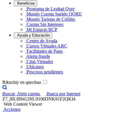
Beneficios
Programa de Lealtad Qore
Mundo Cuenta Sueldo QORE
Mundo Tarjetas de Crédito
Cuotas Sin Intereses
Mi Espacio BCP
Ayuda y Educación
Centro de Ayuda
Cursos Virtuales ABC
Facilidades de Pago
Alerta fraude
Citas Virtuales
Ubícanos
Procesos pendientes
Rikuchiy en quechua
Buscar
Abrir cuenta
Banca por Internet
Z7_8ILI09412HL9106DNK91F2QKI4
Web Content Viewer
Acciones