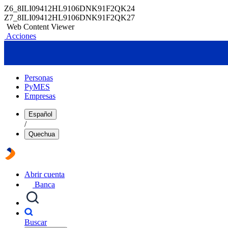
Z6_8ILI09412HL9106DNK91F2QK24
Z7_8ILI09412HL9106DNK91F2QK27
Web Content Viewer
Acciones
Personas
PyMES
Empresas
Español
/
Quechua
Abrir cuenta
Banca
Buscar