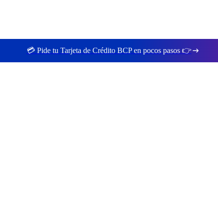
💳 Pide tu Tarjeta de Crédito BCP en pocos pasos 👉