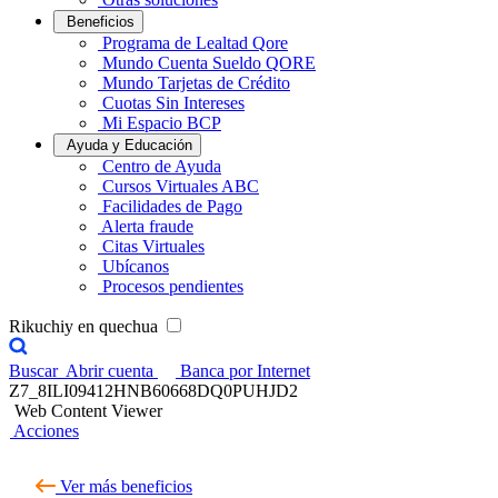
Beneficios
Programa de Lealtad Qore
Mundo Cuenta Sueldo QORE
Mundo Tarjetas de Crédito
Cuotas Sin Intereses
Mi Espacio BCP
Ayuda y Educación
Centro de Ayuda
Cursos Virtuales ABC
Facilidades de Pago
Alerta fraude
Citas Virtuales
Ubícanos
Procesos pendientes
Rikuchiy en quechua
Buscar
Abrir cuenta
Banca por Internet
Z7_8ILI09412HNB60668DQ0PUHJD2
Web Content Viewer
Acciones
Ver más beneficios