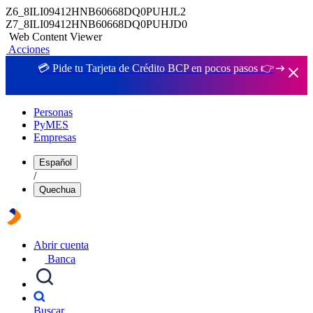
Z6_8ILI09412HNB60668DQ0PUHJL2
Z7_8ILI09412HNB60668DQ0PUHJD0
Web Content Viewer
Acciones
💳 Pide tu Tarjeta de Crédito BCP en pocos pasos 👉
Personas
PyMES
Empresas
Español
/
Quechua
Abrir cuenta
Banca
Buscar