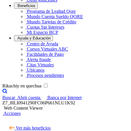
Beneficios
Programa de Lealtad Qore
Mundo Cuenta Sueldo QORE
Mundo Tarjetas de Crédito
Cuotas Sin Intereses
Mi Espacio BCP
Ayuda y Educación
Centro de Ayuda
Cursos Virtuales ABC
Facilidades de Pago
Alerta fraude
Citas Virtuales
Ubícanos
Procesos pendientes
Rikuchiy en quechua
Buscar
Abrir cuenta
Banca por Internet
Z7_8ILI0941290FC06P661NLU1K92
Web Content Viewer
Acciones
Ver más beneficios