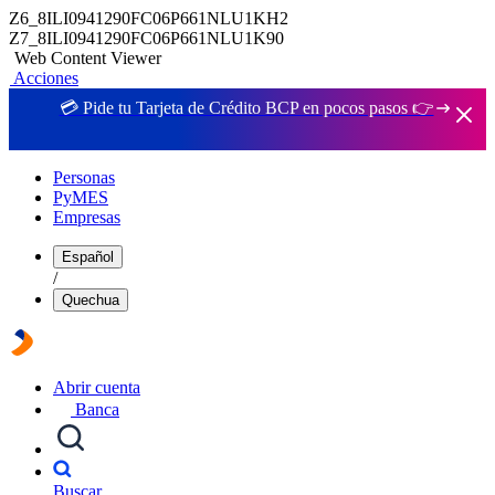
Z6_8ILI0941290FC06P661NLU1KH2
Z7_8ILI0941290FC06P661NLU1K90
Web Content Viewer
Acciones
💳 Pide tu Tarjeta de Crédito BCP en pocos pasos 👉
Personas
PyMES
Empresas
Español
/
Quechua
Abrir cuenta
Banca
Buscar