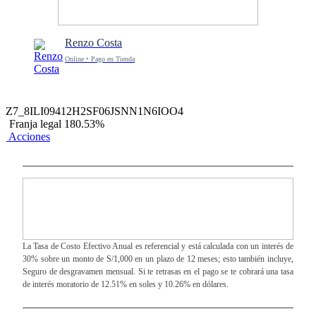
Renzo Costa
Online • Pago en Tienda
Z7_8ILI09412H2SF06JSNN1N6IOO4
Franja legal 180.53%
Acciones
La Tasa de Costo Efectivo Anual es referencial y está calculada con un interés de
30% sobre un monto de S/1,000 en un plazo de 12 meses; esto también incluye,
Seguro de desgravamen mensual. Si te retrasas en el pago se te cobrará una tasa
de interés moratorio de 12.51% en soles y 10.26% en dólares.