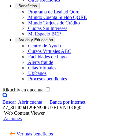
Beneficios
Programa de Lealtad Qore
Mundo Cuenta Sueldo QORE
Mundo Tarjetas de Crédito
Cuotas Sin Intereses
Mi Espacio BCP
Ayuda y Educación
Centro de Ayuda
Cursos Virtuales ABC
Facilidades de Pago
Alerta fraude
Citas Virtuales
Ubícanos
Procesos pendientes
Rikuchiy en quechua
Buscar
Abrir cuenta
Banca por Internet
Z7_8ILI094129FN906U7ELVN10OQ0
Web Content Viewer
Acciones
Ver más beneficios