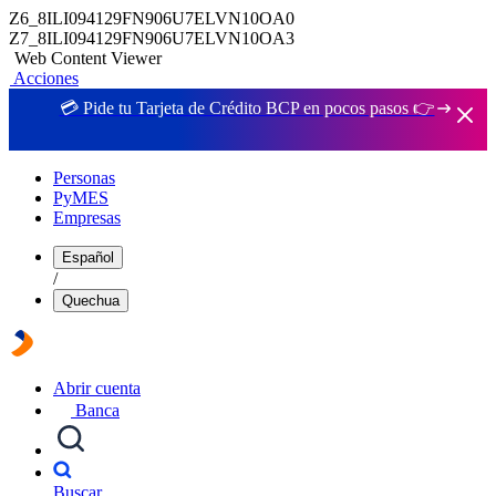
Z6_8ILI094129FN906U7ELVN10OA0
Z7_8ILI094129FN906U7ELVN10OA3
Web Content Viewer
Acciones
💳 Pide tu Tarjeta de Crédito BCP en pocos pasos 👉
Personas
PyMES
Empresas
Español
/
Quechua
Abrir cuenta
Banca
Buscar