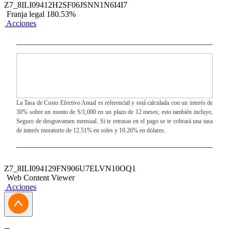
Z7_8ILI09412H2SF06JSNN1N6I4I7
Franja legal 180.53%
Acciones
La Tasa de Costo Efectivo Anual es referencial y está calculada con un interés de
30% sobre un monto de S/1,000 en un plazo de 12 meses; esto también incluye,
Seguro de desgravamen mensual. Si te retrasas en el pago se te cobrará una tasa
de interés moratorio de 12.51% en soles y 10.26% en dólares.
Z7_8ILI094129FN906U7ELVN10OQ1
Web Content Viewer
Acciones