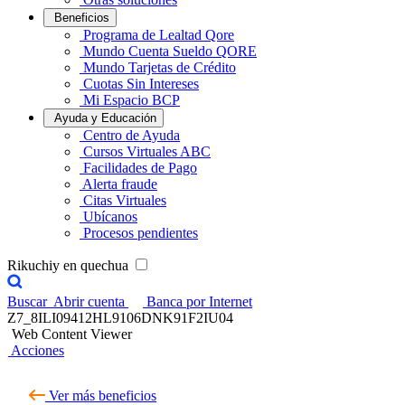
Beneficios
Programa de Lealtad Qore
Mundo Cuenta Sueldo QORE
Mundo Tarjetas de Crédito
Cuotas Sin Intereses
Mi Espacio BCP
Ayuda y Educación
Centro de Ayuda
Cursos Virtuales ABC
Facilidades de Pago
Alerta fraude
Citas Virtuales
Ubícanos
Procesos pendientes
Rikuchiy en quechua
Buscar
Abrir cuenta
Banca por Internet
Z7_8ILI09412HL9106DNK91F2IU04
Web Content Viewer
Acciones
Ver más beneficios