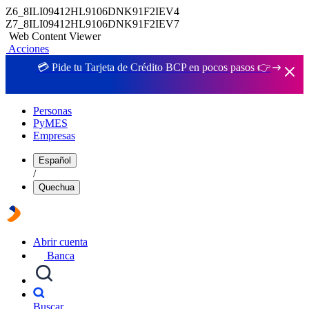
Z6_8ILI09412HL9106DNK91F2IEV4
Z7_8ILI09412HL9106DNK91F2IEV7
Web Content Viewer
Acciones
💳 Pide tu Tarjeta de Crédito BCP en pocos pasos 👉
Personas
PyMES
Empresas
Español
/
Quechua
Abrir cuenta
Banca
Buscar