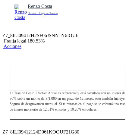
Renzo Costa
Online • Pago en Tienda
Z7_8ILI09412H2SF06JSNN1N6IOU6
Franja legal 180.53%
Acciones
La Tasa de Costo Efectivo Anual es referencial y está calculada con un interés de
30% sobre un monto de S/1,000 en un plazo de 12 meses; esto también incluye,
Seguro de desgravamen mensual. Si te retrasas en el pago se te cobrará una tasa
de interés moratorio de 12.51% en soles y 10.26% en dólares.
Z7_8ILI09412124D061KOOUF21G80