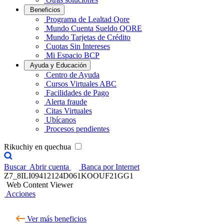
Beneficios
Programa de Lealtad Qore
Mundo Cuenta Sueldo QORE
Mundo Tarjetas de Crédito
Cuotas Sin Intereses
Mi Espacio BCP
Ayuda y Educación
Centro de Ayuda
Cursos Virtuales ABC
Facilidades de Pago
Alerta fraude
Citas Virtuales
Ubícanos
Procesos pendientes
Rikuchiy en quechua
Buscar
Abrir cuenta
Banca por Internet
Z7_8ILI09412124D061KOOUF21GG1
Web Content Viewer
Acciones
Ver más beneficios