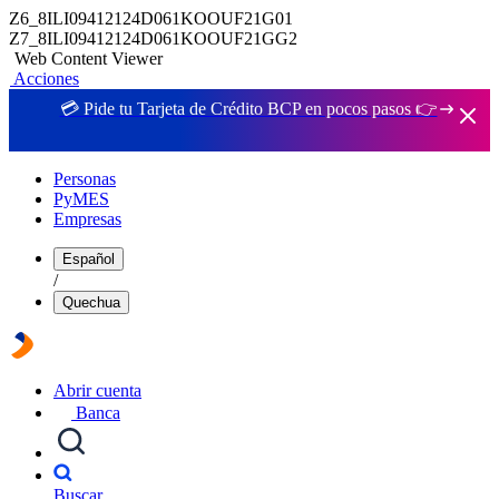
Z6_8ILI09412124D061KOOUF21G01
Z7_8ILI09412124D061KOOUF21GG2
Web Content Viewer
Acciones
💳 Pide tu Tarjeta de Crédito BCP en pocos pasos 👉
Personas
PyMES
Empresas
Español
/
Quechua
Abrir cuenta
Banca
Buscar