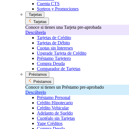
Cuenta CTS
Sorteos y Promociones
Tarjetas
Tarjetas
Conoce si tienes una Tarjeta pre-aprobada
Descúbrela
Tarjetas de Crédito
Tarjetas de Débito
Cuotas sin Intereses
Upgrade Tarjeta de Crédito
Préstamo Tarjetero
Compra Deuda
Comparador de Tarjetas
Préstamos
Préstamos
Conoce si tienes un Préstamo pre-aprobado
Descúbrelo
Préstamo Personal
Crédito Hipotecario
Crédito Vehicular
Adelanto de Sueldo
Cuotéalo sin Tarjetas
Yape Créditos
Compra Deuda