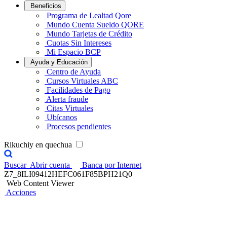
Beneficios
Programa de Lealtad Qore
Mundo Cuenta Sueldo QORE
Mundo Tarjetas de Crédito
Cuotas Sin Intereses
Mi Espacio BCP
Ayuda y Educación
Centro de Ayuda
Cursos Virtuales ABC
Facilidades de Pago
Alerta fraude
Citas Virtuales
Ubícanos
Procesos pendientes
Rikuchiy en quechua
Buscar
Abrir cuenta
Banca por Internet
Z7_8ILI09412HEFC061F85BPH21Q0
Web Content Viewer
Acciones