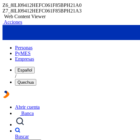
Z6_8ILI09412HEFC061F85BPH21A0
Z7_8ILI09412HEFC061F85BPH21A3
Web Content Viewer
Acciones
Personas
PyMES
Empresas
Español
/
Quechua
Abrir cuenta
Banca
Buscar