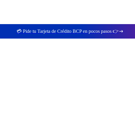
💳 Pide tu Tarjeta de Crédito BCP en pocos pasos 👉