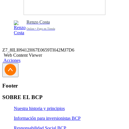
Renzo Costa
Online • Pago en Tienda
Z7_8ILI09412H67E0659TH42MJ7D6
Web Content Viewer
Acciones
Footer
SOBRE EL BCP
Nuestra historia y principios
Información para inversionistas BCP
Responsabilidad Social BCP