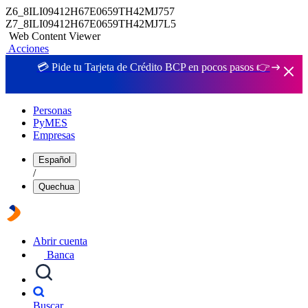
Z6_8ILI09412H67E0659TH42MJ757
Z7_8ILI09412H67E0659TH42MJ7L5
Web Content Viewer
Acciones
💳 Pide tu Tarjeta de Crédito BCP en pocos pasos 👉
Personas
PyMES
Empresas
Español
/
Quechua
Abrir cuenta
Banca
Buscar