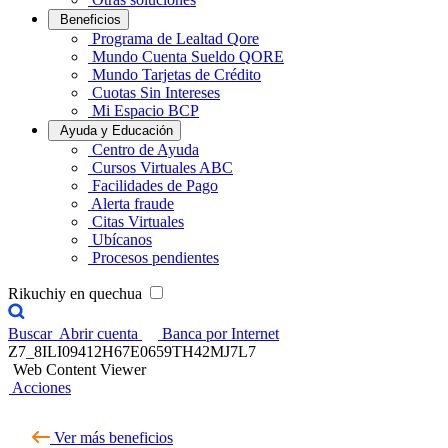
Beneficios
Programa de Lealtad Qore
Mundo Cuenta Sueldo QORE
Mundo Tarjetas de Crédito
Cuotas Sin Intereses
Mi Espacio BCP
Ayuda y Educación
Centro de Ayuda
Cursos Virtuales ABC
Facilidades de Pago
Alerta fraude
Citas Virtuales
Ubícanos
Procesos pendientes
Rikuchiy en quechua
Buscar
Abrir cuenta
Banca por Internet
Z7_8ILI09412H67E0659TH42MJ7L7
Web Content Viewer
Acciones
Ver más beneficios