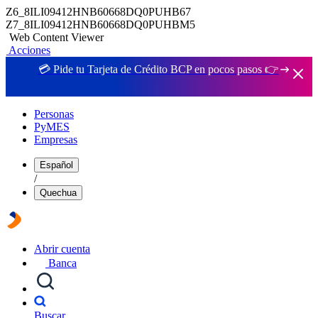
Z6_8ILI09412HNB60668DQ0PUHB67
Z7_8ILI09412HNB60668DQ0PUHBM5
Web Content Viewer
Acciones
💳 Pide tu Tarjeta de Crédito BCP en pocos pasos 👉
Personas
PyMES
Empresas
Español
/
Quechua
Abrir cuenta
Banca
Buscar