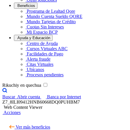
Beneficios
Programa de Lealtad Qore
Mundo Cuenta Sueldo QORE
Mundo Tarjetas de Crédito
Cuotas Sin Intereses
Mi Espacio BCP
Ayuda y Educación
Centro de Ayuda
Cursos Virtuales ABC
Facilidades de Pago
Alerta fraude
Citas Virtuales
Ubícanos
Procesos pendientes
Rikuchiy en quechua
Buscar
Abrir cuenta
Banca por Internet
Z7_8ILI09412HNB60668DQ0PUHBM7
Web Content Viewer
Acciones
Ver más beneficios