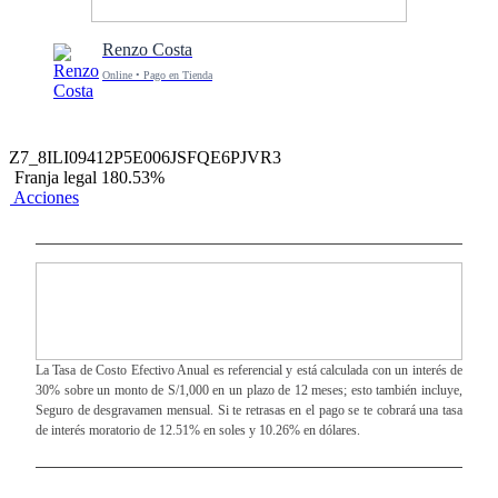
Renzo Costa
Online • Pago en Tienda
Z7_8ILI09412P5E006JSFQE6PJVR3
Franja legal 180.53%
Acciones
La Tasa de Costo Efectivo Anual es referencial y está calculada con un interés de
30% sobre un monto de S/1,000 en un plazo de 12 meses; esto también incluye,
Seguro de desgravamen mensual. Si te retrasas en el pago se te cobrará una tasa
de interés moratorio de 12.51% en soles y 10.26% en dólares.