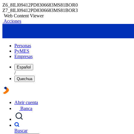
Z6_8ILI09412PD8306683MS81BOR0
Z7_8ILI09412PD8306683MS81BOR3
Web Content Viewer
Acciones
Personas
PyMES
Empresas
Español
/
Quechua
Abrir cuenta
Banca
Buscar