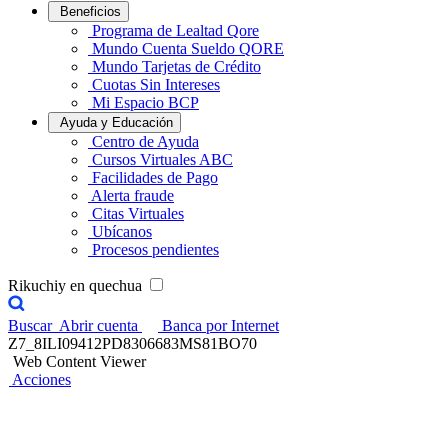
Beneficios
Programa de Lealtad Qore
Mundo Cuenta Sueldo QORE
Mundo Tarjetas de Crédito
Cuotas Sin Intereses
Mi Espacio BCP
Ayuda y Educación
Centro de Ayuda
Cursos Virtuales ABC
Facilidades de Pago
Alerta fraude
Citas Virtuales
Ubícanos
Procesos pendientes
Rikuchiy en quechua
Buscar
Abrir cuenta
Banca por Internet
Z7_8ILI09412PD8306683MS81BO70
Web Content Viewer
Acciones