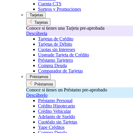
Cuenta CTS
Sorteos y Promociones
Tarjetas
Tarjetas
Conoce si tienes una Tarjeta pre-aprobada
Descúbrela
Tarjetas de Crédito
Tarjetas de Débito
Cuotas sin Intereses
Upgrade Tarjeta de Crédito
Préstamo Tarjetero
Compra Deuda
Comparador de Tarjetas
Préstamos
Préstamos
Conoce si tienes un Préstamo pre-aprobado
Descúbrelo
Préstamo Personal
Crédito Hipotecario
Crédito Vehicular
Adelanto de Sueldo
Cuotéalo sin Tarjetas
Yape Créditos
Compra Deuda