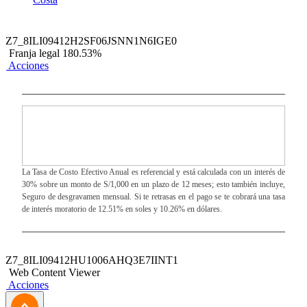
Z7_8ILI09412H2SF06JSNN1N6IGE0
Franja legal 180.53%
Acciones
La Tasa de Costo Efectivo Anual es referencial y está calculada con un interés de
30% sobre un monto de S/1,000 en un plazo de 12 meses; esto también incluye,
Seguro de desgravamen mensual. Si te retrasas en el pago se te cobrará una tasa
de interés moratorio de 12.51% en soles y 10.26% en dólares.
Z7_8ILI09412HU1006AHQ3E7IINT1
Web Content Viewer
Acciones