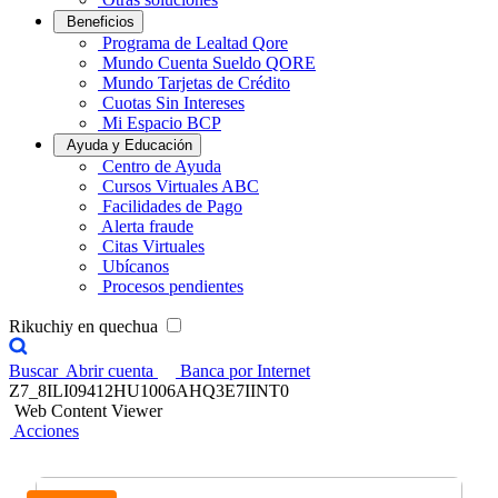
Beneficios
Programa de Lealtad Qore
Mundo Cuenta Sueldo QORE
Mundo Tarjetas de Crédito
Cuotas Sin Intereses
Mi Espacio BCP
Ayuda y Educación
Centro de Ayuda
Cursos Virtuales ABC
Facilidades de Pago
Alerta fraude
Citas Virtuales
Ubícanos
Procesos pendientes
Rikuchiy en quechua
Buscar
Abrir cuenta
Banca por Internet
Z7_8ILI09412HU1006AHQ3E7IINT0
Web Content Viewer
Acciones