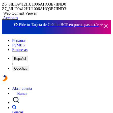
Z6_8ILI09412HU1006AHQ3E7IIND0
Z7_8ILI09412HU1006AHQ3E7IIND3
Web Content Viewer
Acciones
💳 Pide tu Tarjeta de Crédito BCP en pocos pasos 👉
Personas
PyMES
Empresas
Español
/
Quechua
Abrir cuenta
Banca
Buscar