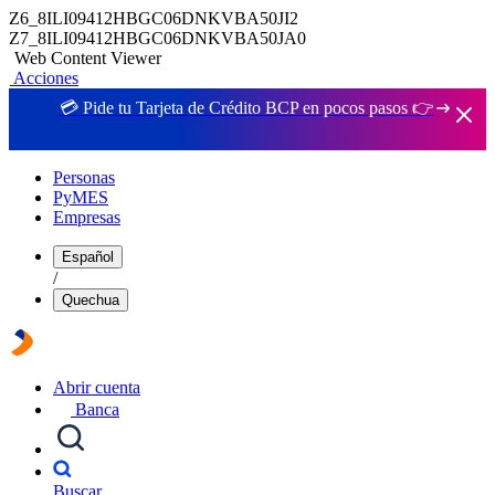
Z6_8ILI09412HBGC06DNKVBA50JI2
Z7_8ILI09412HBGC06DNKVBA50JA0
Web Content Viewer
Acciones
💳 Pide tu Tarjeta de Crédito BCP en pocos pasos 👉
Personas
PyMES
Empresas
Español
/
Quechua
Abrir cuenta
Banca
Buscar