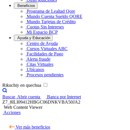
Beneficios
Programa de Lealtad Qore
Mundo Cuenta Sueldo QORE
Mundo Tarjetas de Crédito
Cuotas Sin Intereses
Mi Espacio BCP
Ayuda y Educación
Centro de Ayuda
Cursos Virtuales ABC
Facilidades de Pago
Alerta fraude
Citas Virtuales
Ubícanos
Procesos pendientes
Rikuchiy en quechua
Buscar
Abrir cuenta
Banca por Internet
Z7_8ILI09412HBGC06DNKVBA50JA2
Web Content Viewer
Acciones
Ver más beneficios