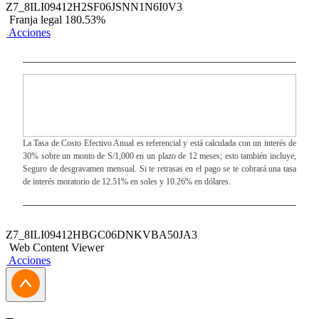
Z7_8ILI09412H2SF06JSNN1N6I0V3
Franja legal 180.53%
Acciones
La Tasa de Costo Efectivo Anual es referencial y está calculada con un interés de
30% sobre un monto de S/1,000 en un plazo de 12 meses; esto también incluye,
Seguro de desgravamen mensual. Si te retrasas en el pago se te cobrará una tasa
de interés moratorio de 12.51% en soles y 10.26% en dólares.
Z7_8ILI09412HBGC06DNKVBA50JA3
Web Content Viewer
Acciones