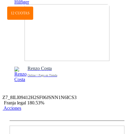
12 CUOTAS
Renzo Costa
Online • Pago en Tienda
Z7_8ILI09412H2SF06JSNN1N6ICS3
Franja legal 180.53%
Acciones