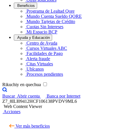
Beneficios
Programa de Lealtad Qore
Mundo Cuenta Sueldo QORE
Mundo Tarjetas de Crédito
Cuotas Sin Intereses
Mi Espacio BCP
Ayuda y Educación
Centro de Ayuda
Cursos Virtuales ABC
Facilidades de Pago
Alerta fraude
Citas Virtuales
Ubícanos
Procesos pendientes
Rikuchiy en quechua
Buscar
Abrir cuenta
Banca por Internet
Z7_8ILI09412HCF106138PVDV9ML6
Web Content Viewer
Acciones
Ver más beneficios