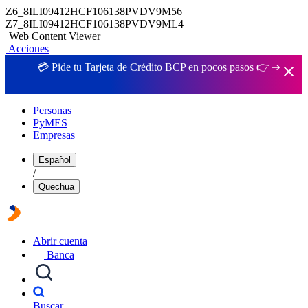
Z6_8ILI09412HCF106138PVDV9M56
Z7_8ILI09412HCF106138PVDV9ML4
Web Content Viewer
Acciones
💳 Pide tu Tarjeta de Crédito BCP en pocos pasos 👉
Personas
PyMES
Empresas
Español
/
Quechua
Abrir cuenta
Banca
Buscar