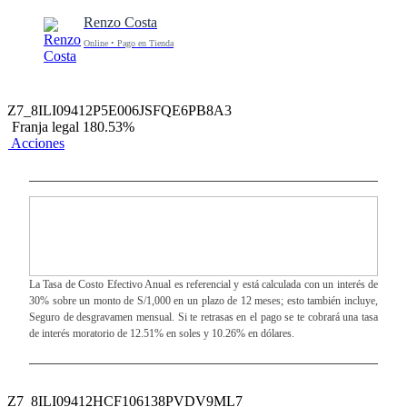
Renzo Costa
Online • Pago en Tienda
Z7_8ILI09412P5E006JSFQE6PB8A3
Franja legal 180.53%
Acciones
La Tasa de Costo Efectivo Anual es referencial y está calculada con un interés de
30% sobre un monto de S/1,000 en un plazo de 12 meses; esto también incluye,
Seguro de desgravamen mensual. Si te retrasas en el pago se te cobrará una tasa
de interés moratorio de 12.51% en soles y 10.26% en dólares.
Z7_8ILI09412HCF106138PVDV9ML7