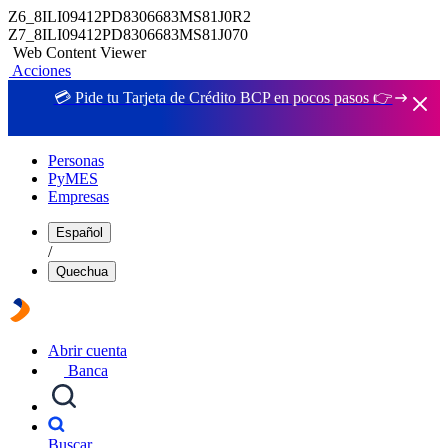
Z6_8ILI09412PD8306683MS81J0R2
Z7_8ILI09412PD8306683MS81J070
Web Content Viewer
Acciones
💳 Pide tu Tarjeta de Crédito BCP en pocos pasos 👉
Personas
PyMES
Empresas
Español
/
Quechua
Abrir cuenta
Banca
Buscar