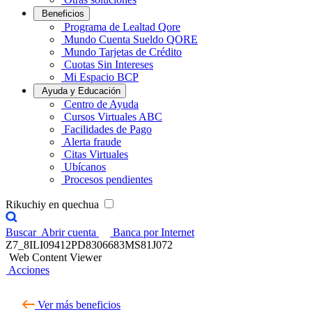
Beneficios
Programa de Lealtad Qore
Mundo Cuenta Sueldo QORE
Mundo Tarjetas de Crédito
Cuotas Sin Intereses
Mi Espacio BCP
Ayuda y Educación
Centro de Ayuda
Cursos Virtuales ABC
Facilidades de Pago
Alerta fraude
Citas Virtuales
Ubícanos
Procesos pendientes
Rikuchiy en quechua
Buscar
Abrir cuenta
Banca por Internet
Z7_8ILI09412PD8306683MS81J072
Web Content Viewer
Acciones
Ver más beneficios