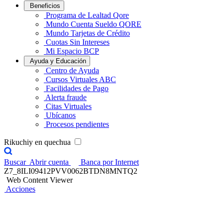
Beneficios
Programa de Lealtad Qore
Mundo Cuenta Sueldo QORE
Mundo Tarjetas de Crédito
Cuotas Sin Intereses
Mi Espacio BCP
Ayuda y Educación
Centro de Ayuda
Cursos Virtuales ABC
Facilidades de Pago
Alerta fraude
Citas Virtuales
Ubícanos
Procesos pendientes
Rikuchiy en quechua
Buscar
Abrir cuenta
Banca por Internet
Z7_8ILI09412PVV0062BTDN8MNTQ2
Web Content Viewer
Acciones