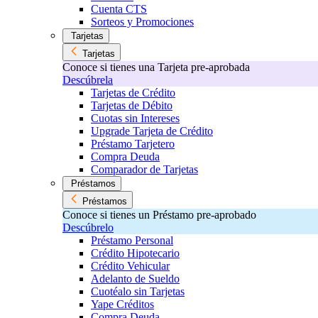
Cuenta CTS
Sorteos y Promociones
Tarjetas
Tarjetas
Conoce si tienes una Tarjeta pre-aprobada
Descúbrela
Tarjetas de Crédito
Tarjetas de Débito
Cuotas sin Intereses
Upgrade Tarjeta de Crédito
Préstamo Tarjetero
Compra Deuda
Comparador de Tarjetas
Préstamos
Préstamos
Conoce si tienes un Préstamo pre-aprobado
Descúbrelo
Préstamo Personal
Crédito Hipotecario
Crédito Vehicular
Adelanto de Sueldo
Cuotéalo sin Tarjetas
Yape Créditos
Compra Deuda