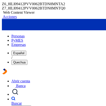
Z6_8ILI09412PVV0062BTDN8MNTA2
Z7_8ILI09412PVV0062BTDN8MNTQ0
Web Content Viewer
Acciones
Personas
PyMES
Empresas
Español
/
Quechua
Abrir cuenta
Banca
Buscar