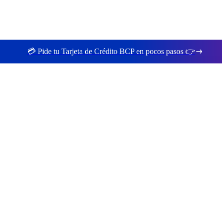
💳 Pide tu Tarjeta de Crédito BCP en pocos pasos 👉