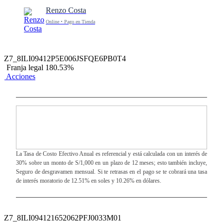
Renzo Costa
Online • Pago en Tienda
Z7_8ILI09412P5E006JSFQE6PB0T4
Franja legal 180.53%
Acciones
La Tasa de Costo Efectivo Anual es referencial y está calculada con un interés de
30% sobre un monto de S/1,000 en un plazo de 12 meses; esto también incluye,
Seguro de desgravamen mensual. Si te retrasas en el pago se te cobrará una tasa
de interés moratorio de 12.51% en soles y 10.26% en dólares.
Z7_8ILI094121652062PFJ0033M01