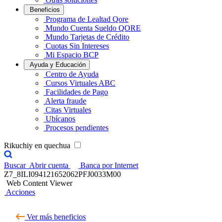
Beneficios
Programa de Lealtad Qore
Mundo Cuenta Sueldo QORE
Mundo Tarjetas de Crédito
Cuotas Sin Intereses
Mi Espacio BCP
Ayuda y Educación
Centro de Ayuda
Cursos Virtuales ABC
Facilidades de Pago
Alerta fraude
Citas Virtuales
Ubícanos
Procesos pendientes
Rikuchiy en quechua
Buscar
Abrir cuenta
Banca por Internet
Z7_8ILI094121652062PFJ0033M00
Web Content Viewer
Acciones
Ver más beneficios