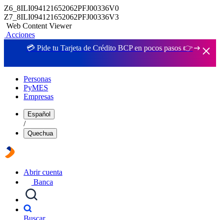
Z6_8ILI094121652062PFJ00336V0
Z7_8ILI094121652062PFJ00336V3
Web Content Viewer
Acciones
💳 Pide tu Tarjeta de Crédito BCP en pocos pasos 👉
Personas
PyMES
Empresas
Español
/
Quechua
Abrir cuenta
Banca
Buscar