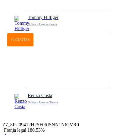
Tommy Hilfiger
Online • Pago en tienda
12 CUOTAS
Renzo Costa
Online • Pago en Tienda
Z7_8ILI09412H2SF06JSNN1N62VR0
Franja legal 180.53%