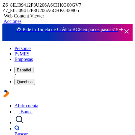
Z6_8ILI09412P3U206A6CHKG00GV7
Z7_8ILI09412P3U206A6CHKG00805
Web Content Viewer
Acciones
💳 Pide tu Tarjeta de Crédito BCP en pocos pasos 👉
Personas
PyMES
Empresas
Español
/
Quechua
Abrir cuenta
Banca
Buscar