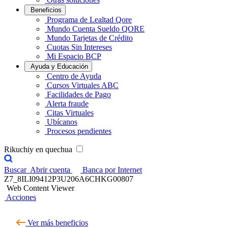
Beneficios
Programa de Lealtad Qore
Mundo Cuenta Sueldo QORE
Mundo Tarjetas de Crédito
Cuotas Sin Intereses
Mi Espacio BCP
Ayuda y Educación
Centro de Ayuda
Cursos Virtuales ABC
Facilidades de Pago
Alerta fraude
Citas Virtuales
Ubícanos
Procesos pendientes
Rikuchiy en quechua
Buscar
Abrir cuenta
Banca por Internet
Z7_8ILI09412P3U206A6CHKG00807
Web Content Viewer
Acciones
Ver más beneficios