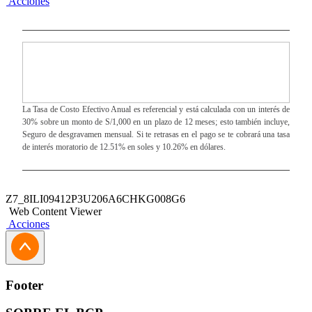
Acciones
La Tasa de Costo Efectivo Anual es referencial y está calculada con un interés de
30% sobre un monto de S/1,000 en un plazo de 12 meses; esto también incluye,
Seguro de desgravamen mensual. Si te retrasas en el pago se te cobrará una tasa
de interés moratorio de 12.51% en soles y 10.26% en dólares.
Z7_8ILI09412P3U206A6CHKG008G6
Web Content Viewer
Acciones
Footer