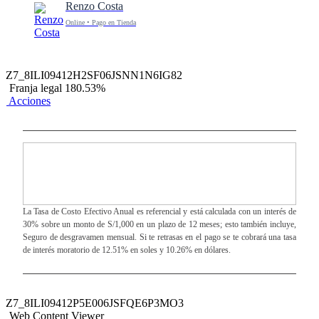
Renzo Costa
Online • Pago en Tienda
Z7_8ILI09412H2SF06JSNN1N6IG82
Franja legal 180.53%
Acciones
La Tasa de Costo Efectivo Anual es referencial y está calculada con un interés de
30% sobre un monto de S/1,000 en un plazo de 12 meses; esto también incluye,
Seguro de desgravamen mensual. Si te retrasas en el pago se te cobrará una tasa
de interés moratorio de 12.51% en soles y 10.26% en dólares.
Z7_8ILI09412P5E006JSFQE6P3MO3
Web Content Viewer