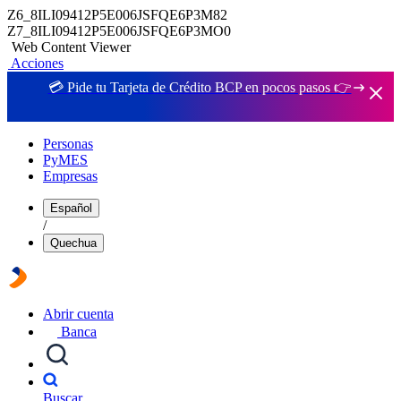
Z6_8ILI09412P5E006JSFQE6P3M82
Z7_8ILI09412P5E006JSFQE6P3MO0
Web Content Viewer
Acciones
💳 Pide tu Tarjeta de Crédito BCP en pocos pasos 👉
Personas
PyMES
Empresas
Español
/
Quechua
Abrir cuenta
Banca
Buscar