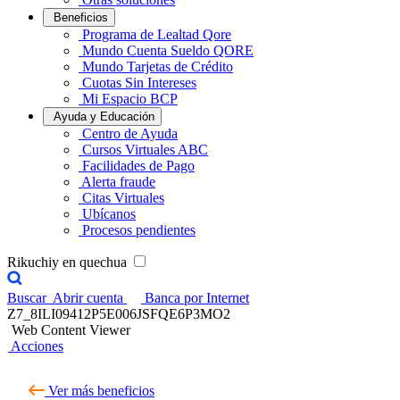
Beneficios
Programa de Lealtad Qore
Mundo Cuenta Sueldo QORE
Mundo Tarjetas de Crédito
Cuotas Sin Intereses
Mi Espacio BCP
Ayuda y Educación
Centro de Ayuda
Cursos Virtuales ABC
Facilidades de Pago
Alerta fraude
Citas Virtuales
Ubícanos
Procesos pendientes
Rikuchiy en quechua
Buscar
Abrir cuenta
Banca por Internet
Z7_8ILI09412P5E006JSFQE6P3MO2
Web Content Viewer
Acciones
Ver más beneficios