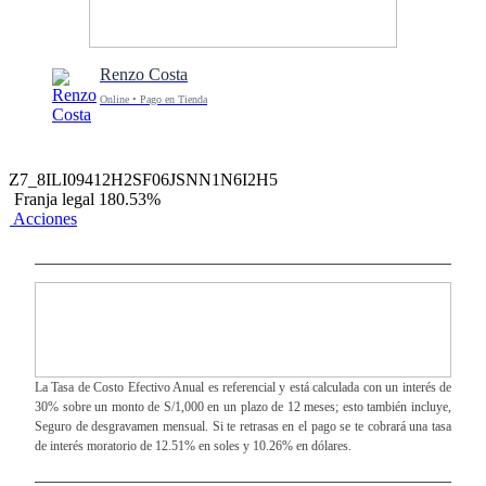
Renzo Costa
Online • Pago en Tienda
Z7_8ILI09412H2SF06JSNN1N6I2H5
Franja legal 180.53%
Acciones
La Tasa de Costo Efectivo Anual es referencial y está calculada con un interés de
30% sobre un monto de S/1,000 en un plazo de 12 meses; esto también incluye,
Seguro de desgravamen mensual. Si te retrasas en el pago se te cobrará una tasa
de interés moratorio de 12.51% en soles y 10.26% en dólares.