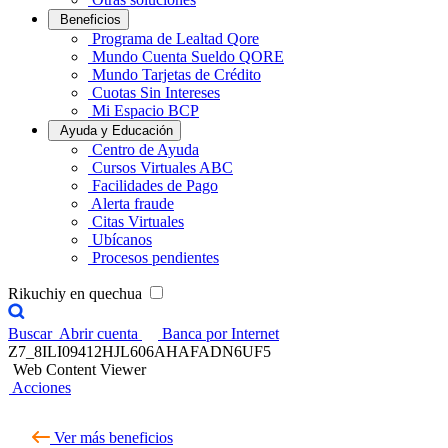
Beneficios
Programa de Lealtad Qore
Mundo Cuenta Sueldo QORE
Mundo Tarjetas de Crédito
Cuotas Sin Intereses
Mi Espacio BCP
Ayuda y Educación
Centro de Ayuda
Cursos Virtuales ABC
Facilidades de Pago
Alerta fraude
Citas Virtuales
Ubícanos
Procesos pendientes
Rikuchiy en quechua
Buscar
Abrir cuenta
Banca por Internet
Z7_8ILI09412HJL606AHAFADN6UF5
Web Content Viewer
Acciones
Ver más beneficios