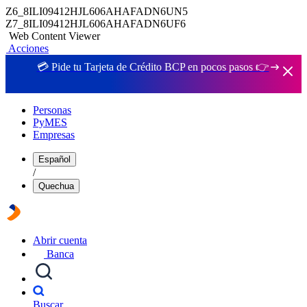
Z6_8ILI09412HJL606AHAFADN6UN5
Z7_8ILI09412HJL606AHAFADN6UF6
Web Content Viewer
Acciones
💳 Pide tu Tarjeta de Crédito BCP en pocos pasos 👉
Personas
PyMES
Empresas
Español
/
Quechua
Abrir cuenta
Banca
Buscar