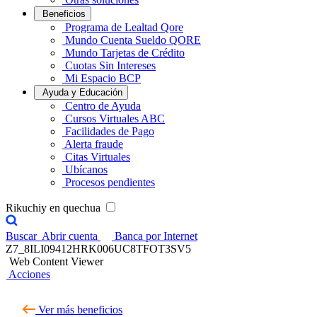
Beneficios
Programa de Lealtad Qore
Mundo Cuenta Sueldo QORE
Mundo Tarjetas de Crédito
Cuotas Sin Intereses
Mi Espacio BCP
Ayuda y Educación
Centro de Ayuda
Cursos Virtuales ABC
Facilidades de Pago
Alerta fraude
Citas Virtuales
Ubícanos
Procesos pendientes
Rikuchiy en quechua
Buscar
Abrir cuenta
Banca por Internet
Z7_8ILI09412HRK006UC8TFOT3SV5
Web Content Viewer
Acciones
Ver más beneficios