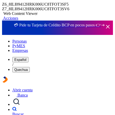
Z6_8ILI09412HRK006UC8TFOT3SF5
Z7_8ILI09412HRK006UC8TFOT3SV6
Web Content Viewer
Acciones
💳 Pide tu Tarjeta de Crédito BCP en pocos pasos 👉
Personas
PyMES
Empresas
Español
/
Quechua
Abrir cuenta
Banca
Buscar