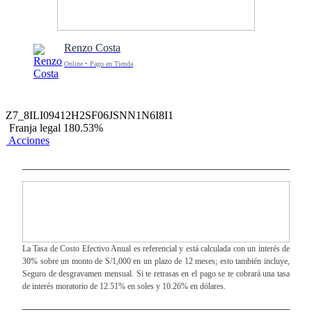
Renzo Costa
Online • Pago en Tienda
Z7_8ILI09412H2SF06JSNN1N6I8I1
Franja legal 180.53%
Acciones
La Tasa de Costo Efectivo Anual es referencial y está calculada con un interés de
30% sobre un monto de S/1,000 en un plazo de 12 meses; esto también incluye,
Seguro de desgravamen mensual. Si te retrasas en el pago se te cobrará una tasa
de interés moratorio de 12.51% en soles y 10.26% en dólares.