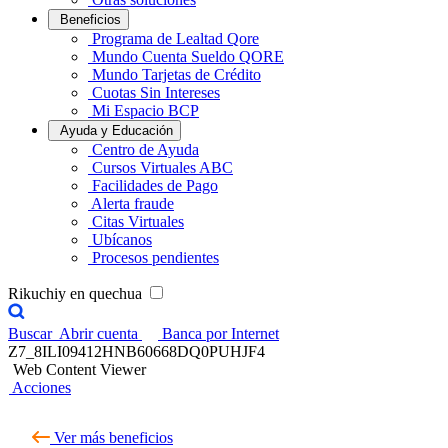
Beneficios
Programa de Lealtad Qore
Mundo Cuenta Sueldo QORE
Mundo Tarjetas de Crédito
Cuotas Sin Intereses
Mi Espacio BCP
Ayuda y Educación
Centro de Ayuda
Cursos Virtuales ABC
Facilidades de Pago
Alerta fraude
Citas Virtuales
Ubícanos
Procesos pendientes
Rikuchiy en quechua
Buscar
Abrir cuenta
Banca por Internet
Z7_8ILI09412HNB60668DQ0PUHJF4
Web Content Viewer
Acciones
Ver más beneficios