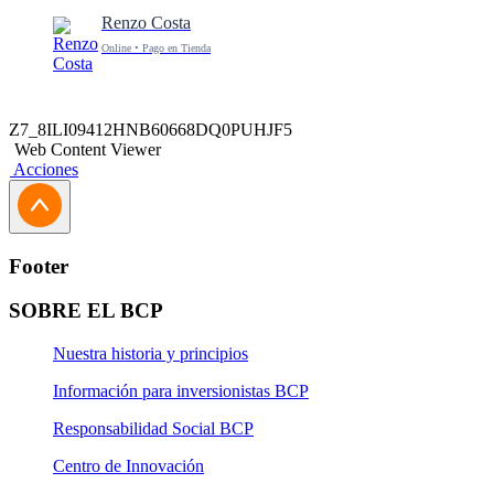
Renzo Costa
Online • Pago en Tienda
Z7_8ILI09412HNB60668DQ0PUHJF5
Web Content Viewer
Acciones
Footer
SOBRE EL BCP
Nuestra historia y principios
Información para inversionistas BCP
Responsabilidad Social BCP
Centro de Innovación