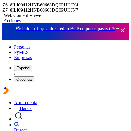
Z6_8ILI09412HNB60668DQ0PUHJN4
Z7_8ILI09412HNB60668DQ0PUHJN7
Web Content Viewer
Acciones
💳 Pide tu Tarjeta de Crédito BCP en pocos pasos 👉
Personas
PyMES
Empresas
Español
/
Quechua
Abrir cuenta
Banca
Buscar